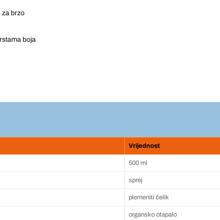
e za brzo
vrstama boja
Vrijednost
500 ml
sprej
plemeniti čelik
organsko otapalo