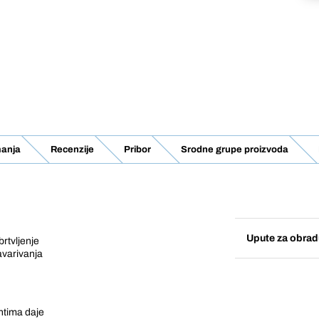
manja
Recenzije
Pribor
Srodne grupe proizvoda
Upute za obrad
brtvljenje
avarivanja
ntima daje