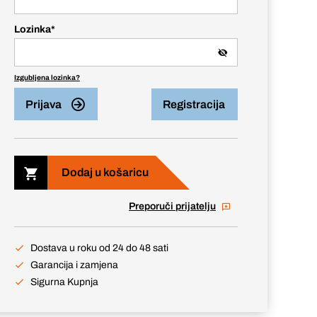
Lozinka
*
Izgubljena lozinka?
Prijava
Registracija
Dodaj u košaricu
Preporuči prijatelju
Dostava u roku od 24 do 48 sati
Garancija i zamjena
Sigurna Kupnja