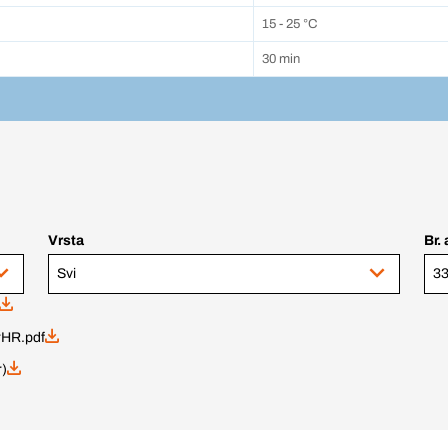
15 - 25 °C
30 min
Vrsta
Br. 
Svi
33
HR.pdf
r)