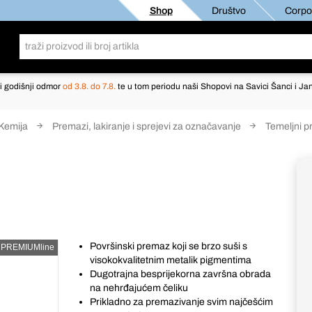
Shop
Društvo
Corpor
i godišnji odmor
od 3.8. do 7.8.
te u tom periodu naši Shopovi na Savici Šanci i Jan
Kemija
Premazi, lakiranje i sprejevi za označavanje
Temeljni p
Površinski premaz koji se brzo suši s
PREMIUMline
visokokvalitetnim metalik pigmentima
Dugotrajna besprijekorna završna obrada
na nehrđajućem čeliku
Prikladno za premazivanje svim najčešćim