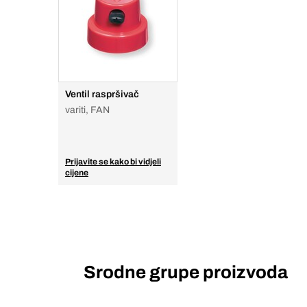
Ventil raspršivač
variti, FAN
Prijavite se kako bi vidjeli
cijene
Srodne grupe proizvoda