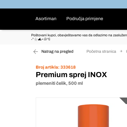
Asortiman
Područja primjene
Poštovani kupci, obavještavamo vas da odlazimo na zaslužen
˖°𓇼🌊⋆🐚🫧
Natrag na pregled
Početna stranica
Broj artikla:
333618
Premium sprej INOX
plemeniti čelik, 500 ml