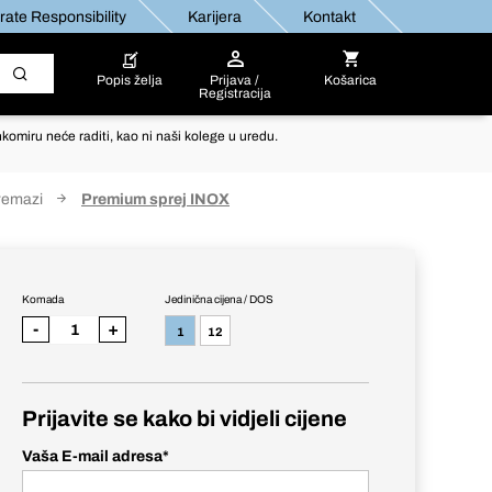
ate Responsibility
Karijera
Kontakt
Popis želja
Prijava /
Košarica
Registracija
komiru neće raditi, kao ni naši kolege u uredu.
remazi
Premium sprej INOX
Komada
Jedinična cijena / DOS
-
+
1
12
Prijavite se kako bi vidjeli cijene
Vaša E-mail adresa
*