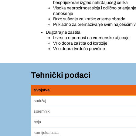
besprijekoran izgled nehrđajućeg čelika
Visoka neprozirnost sloja i odlično prianjanj
nanošenje
Brzo sušenje za kratko vrijeme obrade
Prikladno za premazivanje svim najčešćim 
Dugotrajna zaštita
Izvrsna otpornost na vremenske utjecaje
Vrlo dobra zaštita od korozije
Vrlo dobra tvrdoća površine
Tehnički podaci
Svojstva
sadržaj
spremnik
boja
kemijska baza