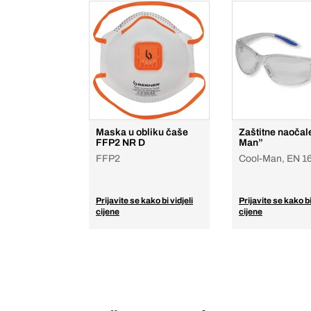
Maska u obliku čaše
Zaštitne naočal
FFP2 NR D
Man”
FFP2
Cool-Man, EN 1
Prijavite se kako bi vidjeli
Prijavite se kako bi
cijene
cijene