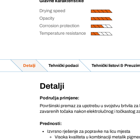
Glavne karakteristike
Drying speed
Opacity
Corrosion protection
Temperature resistance
Detalji
Tehnički podaci
Tehnički listovi & Preuzi
Detalji
Područja primjene:
Površinski premaz za upotrebu u svojstvu brtvila za 
zavarenih točaka nakon elektrolučnog i točkastog z
Prednosti:
Izvrsno rješenje za popravke na licu mjesta
Visoka kvaliteta u kombinaciji metalik pigme