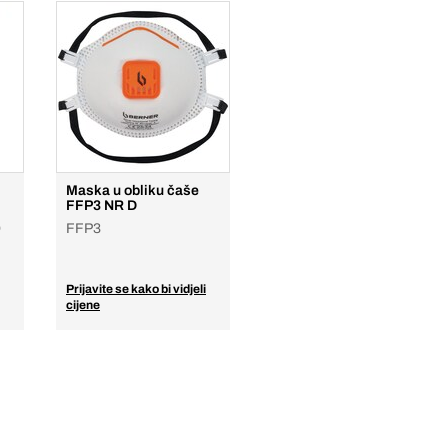
Maska u obliku čaše
FFP3 NR D
O
FFP3
Prijavite se kako bi vidjeli
cijene