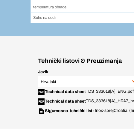
temperatura obrade
Suho na dodir
Tehnički listovi & Preuzimanja
Jezik
Hrvatski
TDS_333618[A]_ENG.pdf
Technical data sheet
TDS_333618[A]_HR47_hr
Technical data sheet
Inox-sprej
Croatia (h
Sigurnosno-tehnički list: