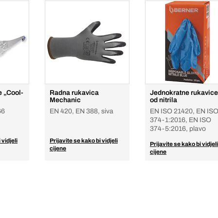
e „Cool-
Radna rukavica
Jednokratne rukavice
Mechanic
od nitrila
66
EN 420, EN 388, siva
EN ISO 21420, EN IS
374-1:2016, EN ISO
374-5:2016, plavo
 vidjeli
Prijavite se kako bi vidjeli
Prijavite se kako bi vidjeli
cijene
cijene