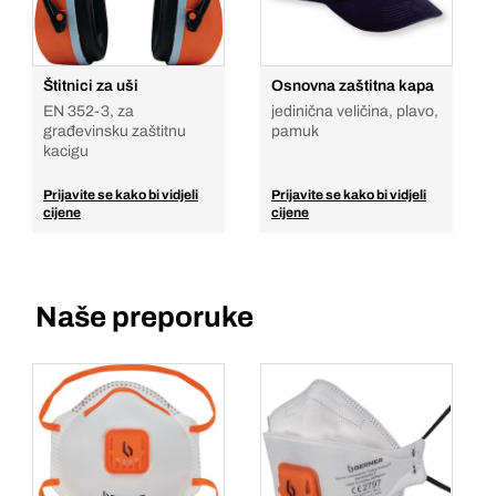
Štitnici za uši
Osnovna zaštitna kapa
EN 352-3, za
jedinična veličina, plavo,
građevinsku zaštitnu
pamuk
kacigu
Prijavite se kako bi vidjeli
Prijavite se kako bi vidjeli
cijene
cijene
Naše preporuke