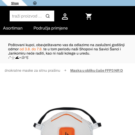
Shop
Asortiman
Područja primjene
Poštovani kupci, obavještavamo vas da odlazimo na zasluženi godišnji
odmor
od 3.8. do 7.8.
te u tom periodu naši Shopovi na Savici Šanci i
Jankomiru neće raditi, kao ni naši kolege u uredu.
˖°𓇼🌊⋆🐚🫧
Jednokratne maske za sitnu prašinu
Maska u obliku čaše FFP3 NR D