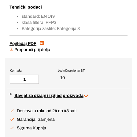
Tehnički podaci
standard: EN 149
klasa filtera: FFP3
Kategorija zaštite: Kategorija 3
Pogledaj PDF
Preporuči prijatelju
Komada
Jedinična cijena / ST
10
Savjet za dizajn i izgled proizvoda
Dostava u roku od 24 do 48 sati
Garancija i zamjena
Sigurna Kupnja