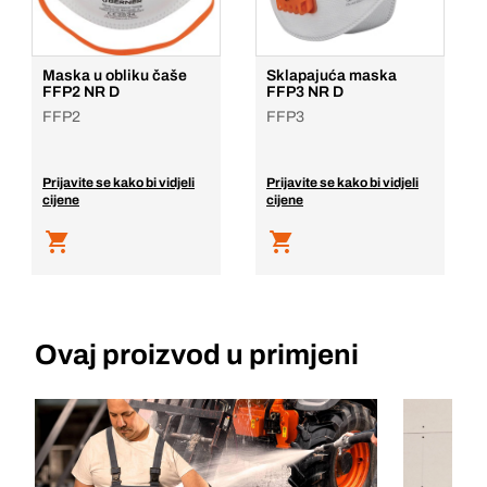
Maska u obliku čaše
Sklapajuća maska
FFP2 NR D
FFP3 NR D
FFP2
FFP3
Prijavite se kako bi vidjeli
Prijavite se kako bi vidjeli
cijene
cijene
Ovaj proizvod u primjeni