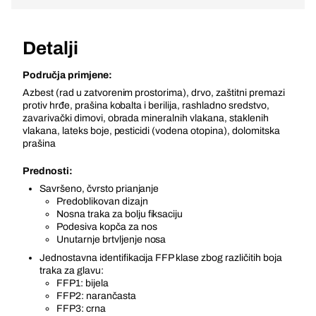
Detalji
Područja primjene:
Azbest (rad u zatvorenim prostorima), drvo, zaštitni premazi
protiv hrđe, prašina kobalta i berilija, rashladno sredstvo,
zavarivački dimovi, obrada mineralnih vlakana, staklenih
vlakana, lateks boje, pesticidi (vodena otopina), dolomitska
prašina
Prednosti:
Savršeno, čvrsto prianjanje
Predoblikovan dizajn
Nosna traka za bolju fiksaciju
Podesiva kopča za nos
Unutarnje brtvljenje nosa
Jednostavna identifikacija FFP klase zbog različitih boja
traka za glavu:
FFP1: bijela
FFP2: narančasta
FFP3: crna