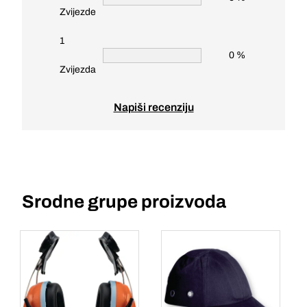
Zvijezde
1
0 %
Zvijezda
Napiši recenziju
Srodne grupe proizvoda