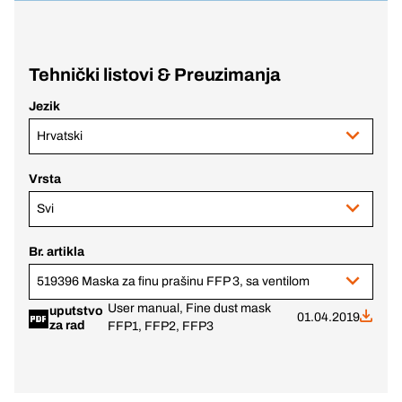
Tehnički listovi & Preuzimanja
Jezik
Hrvatski
Vrsta
Svi
Br. artikla
519396 Maska za finu prašinu FFP 3, sa ventilom
User manual, Fine dust mask
uputstvo
01.04.2019
za rad
FFP1, FFP2, FFP3