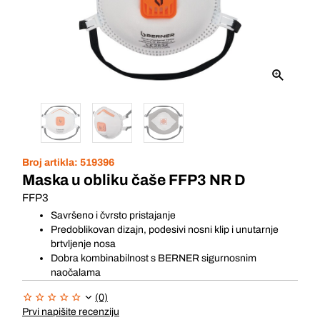
Broj artikla:
519396
Maska u obliku čaše FFP3 NR D
FFP3
Savršeno i čvrsto pristajanje
Predoblikovan dizajn, podesivi nosni klip i unutarnje
brtvljenje nosa
Dobra kombinabilnost s BERNER sigurnosnim
naočalama
(0)
Prvi napišite recenziju