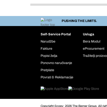
PUSHING THE LIMITS.
Self-Service Portal
Usluga
Narudžbe
Bera Modul
Fakture
eProcurement
Popisi želja
Tražitelji proizv
Ponovno naručivanje
Pretplate
Povrati & Reklamacije
Copyright &copy; 2026 The Berner Group. All rig