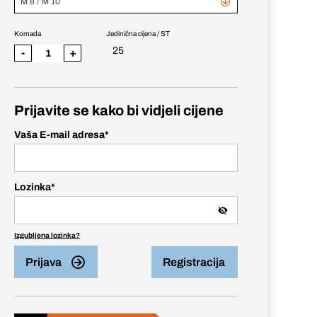
M 8 / M 10
Komada
Jedinična cijena / ST
25
-
+
Prijavite se kako bi vidjeli cijene
Vaša E-mail adresa
*
Lozinka
*
Izgubljena lozinka?
Prijava
Registracija