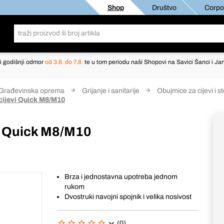
Shop
Društvo
Corpor
i godišnji odmor
od 3.8. do 7.8.
te u tom periodu naši Shopovi na Savici Šanci i Jan
Građevinska oprema
Grijanje i sanitarije
Obujmice za cijevi i s
 cijevi Quick M8/M10
vi Quick M8/M10
Brza i jednostavna upotreba jednom
rukom
Dvostruki navojni spojnik i velika nosivost
(0)