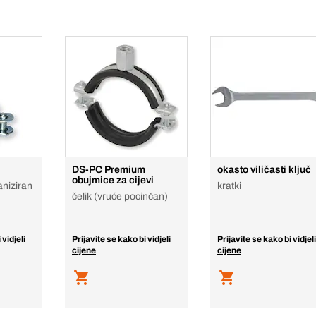
DS-PC Premium
okasto viličasti ključ
obujmice za cijevi
aniziran
kratki
čelik (vruće pocinčan)
 vidjeli
Prijavite se kako bi vidjeli
Prijavite se kako bi vidjeli
cijene
cijene