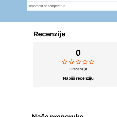
otpornost na temperaturu
Recenzije
0
0 recenzija
Napiši recenziju
Naše preporuke