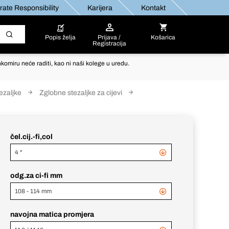
ate Responsibility
Karijera
Kontakt
Popis želja
Prijava /
Košarica
Registracija
komiru neće raditi, kao ni naši kolege u uredu.
tezaljke
Zglobne stezaljke za cijevi
čel.cij.-fi,col
4 "
odg.za ci-fi mm
108 - 114 mm
navojna matica promjera