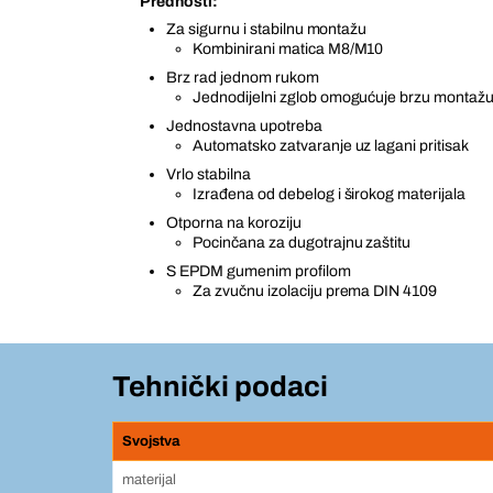
Prednosti:
Za sigurnu i stabilnu montažu
Kombinirani matica M8/M10
Brz rad jednom rukom
Jednodijelni zglob omogućuje brzu montaž
Jednostavna upotreba
Automatsko zatvaranje uz lagani pritisak
Vrlo stabilna
Izrađena od debelog i širokog materijala
Otporna na koroziju
Pocinčana za dugotrajnu zaštitu
S EPDM gumenim profilom
Za zvučnu izolaciju prema DIN 4109
Tehnički podaci
Svojstva
materijal