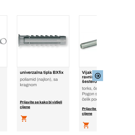
univerzalna tipla BXfix
Vijak za vješanje s
ravnim utorima za ključ,
poliamid (najlon), sa
šesterokraki pogon
kragnom
torks, čelik, pocinčan,
Pogon sa šest krakova,
čelik pocinčan
Prijavite se kako bi vidjeli
cijene
Prijavite se kako bi vidjeli
cijene