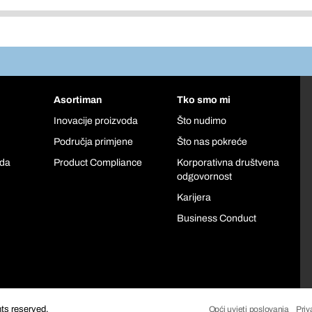
Asortiman
Tko smo mi
Inovacije proizvoda
Što nudimo
Područja primjene
Što nas pokreće
oda
Product Compliance
Korporativna društvena
odgovornost
Karijera
Business Conduct
hts reserved.
Opći uvjeti poslovanja
Priv