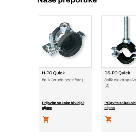
H-PC Quick
DS-PC Quick
čelik (vruće pocinčan)
čelik elektrogalv
[2]
Prijavite se kako bi vidjeli
Prijavite se kako bi
cijene
cijene