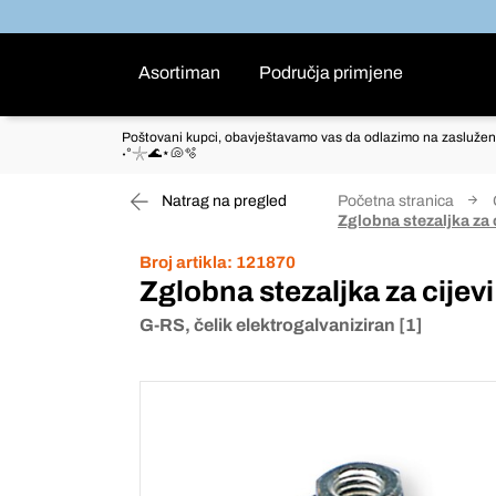
Asortiman
Područja primjene
Poštovani kupci, obavještavamo vas da odlazimo na zaslužen
˖°𓇼🌊⋆🐚🫧
Natrag na pregled
Početna stranica
Zglobna stezaljka za
Broj artikla:
121870
Zglobna stezaljka za cije
G-RS, čelik elektrogalvaniziran [1]