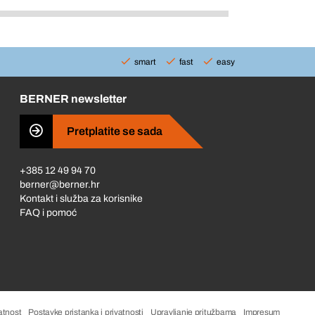
smart
fast
easy
BERNER newsletter
Pretplatite se sada
+385 12 49 94 70
berner@berner.hr
Kontakt i služba za korisnike
FAQ i pomoć
atnost
Postavke pristanka i privatnosti
Upravljanje pritužbama
Impresum