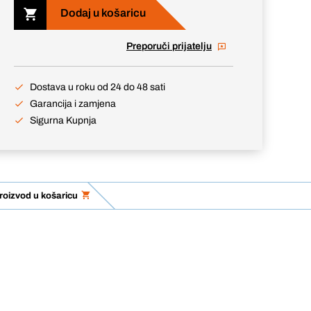
Dodaj u košaricu
Preporuči prijatelju
Dostava u roku od 24 do 48 sati
Garancija i zamjena
Sigurna Kupnja
roizvod u košaricu