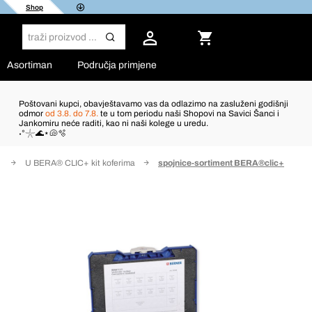
Shop
Asortiman
Područja primjene
Poštovani kupci, obavještavamo vas da odlazimo na zasluženi godišnji
odmor
od 3.8. do 7.8.
te u tom periodu naši Shopovi na Savici Šanci i
Jankomiru neće raditi, kao ni naši kolege u uredu.
˖°𓇼🌊⋆🐚🫧
t
U BERA® CLIC+ kit koferima
spojnice-sortiment BERA®clic+