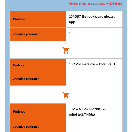
Molimo prijavite se da biste vidjeli cijene
104057 Bc+poklopac uložak
epp
1
102544 Bera clic+ kofer vel.1
Bc+poklopac uložak epp
Br. artikla: 104057
1
Prijava
102575 Bc+ uložak 14-
Jedinična cijena/ST
Bera clic+ kofer vel.1
odjeljaka/4458a
1
Br. artikla: 102544
Komada
1