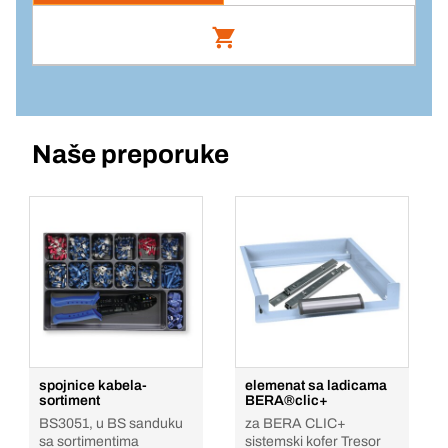
Prijava
Dodaj u košaricu
Jedinična cijena/ST
Bc+ uložak 14-odjeljaka/4458a
1
Komada
Br. artikla: 102575
Naše preporuke
Prijava
Dodaj u košaricu
Jedinična cijena/ST
1
Komada
Dodaj u košaricu
spojnice kabela-
elemenat sa ladicama
sortiment
BERA®clic+
BS3051, u BS sanduku
za BERA CLIC+
sa sortimentima
sistemski kofer Tresor