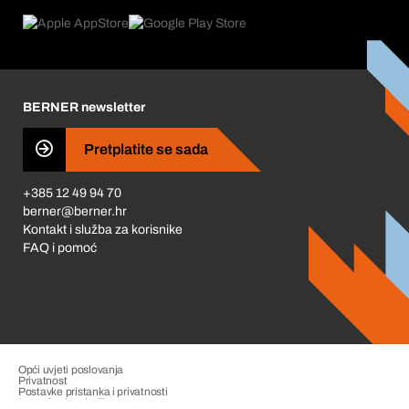
Povrati & Reklamacije
Product Compliance
Što nas pokreće
Korporativna društvena odgovornost
Karijera
BERNER newsletter
Business Conduct
Pretplatite se sada
+385 12 49 94 70
berner@berner.hr
Kontakt i služba za korisnike
FAQ i pomoć
Opći uvjeti poslovanja
Privatnost
Postavke pristanka i privatnosti
Upravljanje pritužbama