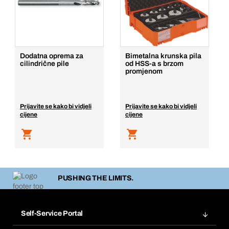
Dodatna oprema za
Bimetalna krunska pila
cilindrične pile
od HSS-a s brzom
promjenom
Prijavite se kako bi vidjeli
Prijavite se kako bi vidjeli
cijene
cijene
PUSHING THE LIMITS.
Self-Service Portal