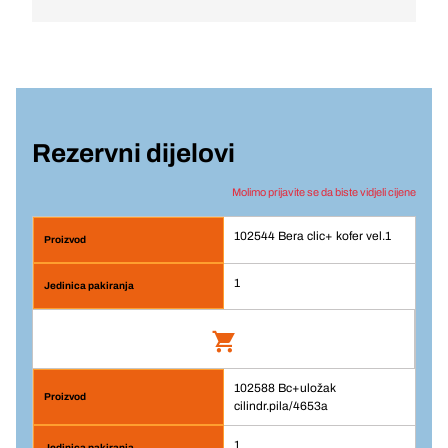
Rezervni dijelovi
Molimo prijavite se da biste vidjeli cijene
102544 Bera clic+ kofer vel.1
1
102588 Bc+uložak
Bera clic+ kofer vel.1
cilindr.pila/4653a
Br. artikla: 102544
1