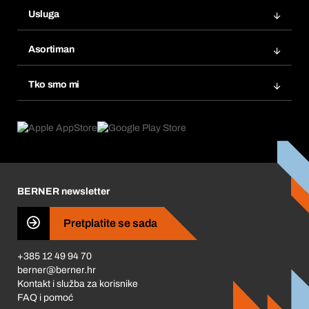
Narudžbe
Usluga
Fakture
Bera Modul
Popisi želja
Asortiman
eProcurement
Ponovno naručivanje
Inovacije proizvoda
Tražitelji proizvoda
Tko smo mi
Pretplate
Područja primjene
Što nudimo
Povrati & Reklamacije
Product Compliance
Što nas pokreće
Korporativna društvena odgovornost
Karijera
BERNER newsletter
Business Conduct
Pretplatite se sada
+385 12 49 94 70
berner@berner.hr
Kontakt i služba za korisnike
FAQ i pomoć