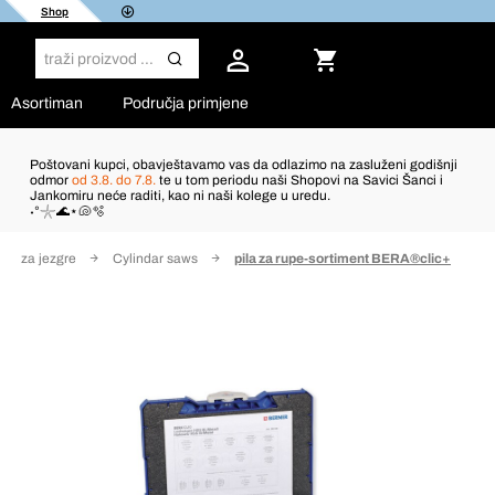
Shop
Asortiman
Područja primjene
Poštovani kupci, obavještavamo vas da odlazimo na zasluženi godišnji
odmor
od 3.8. do 7.8.
te u tom periodu naši Shopovi na Savici Šanci i
Jankomiru neće raditi, kao ni naši kolege u uredu.
˖°𓇼🌊⋆🐚🫧
dla za jezgre
Cylindar saws
pila za rupe-sortiment BERA®clic+