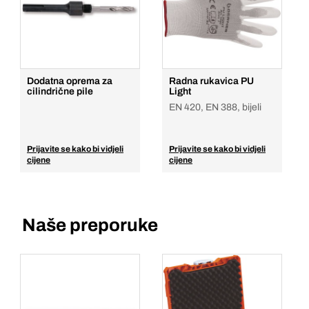
Komada
Dodaj u košaricu
Dodatna oprema za
Radna rukavica PU
cilindrične pile
Light
EN 420, EN 388, bijeli
Prijavite se kako bi vidjeli
Prijavite se kako bi vidjeli
cijene
cijene
Naše preporuke