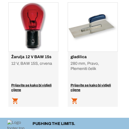
Žarulja 12 V BAW 15s
gladilica
12 V, BAW 15S, crvena
280 mm, Pravo,
Plemeniti čelik
Prijavite se kako bi vidjeli
Prijavite se kako bi vidjeli
cijene
cijene
PUSHING THE LIMITS.