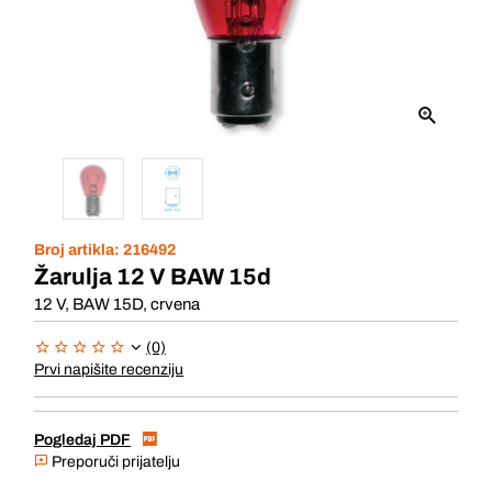
Broj artikla:
216492
Žarulja 12 V BAW 15d
12 V, BAW 15D, crvena
(0)
Prvi napišite recenziju
Pogledaj PDF
Preporuči prijatelju