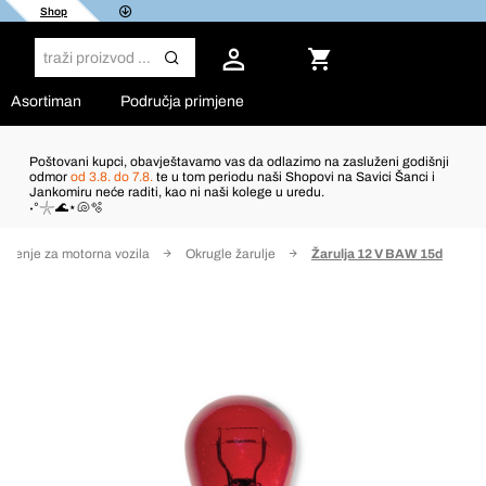
Shop
Asortiman
Područja primjene
Poštovani kupci, obavještavamo vas da odlazimo na zasluženi godišnji
odmor
od 3.8. do 7.8.
te u tom periodu naši Shopovi na Savici Šanci i
Jankomiru neće raditi, kao ni naši kolege u uredu.
˖°𓇼🌊⋆🐚🫧
etljenje za motorna vozila
Okrugle žarulje
Žarulja 12 V BAW 15d