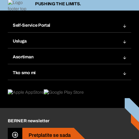
PUSHING THE LIMITS.
Self-Service Portal
Narudžbe
Usluga
Fakture
Bera Modul
Popisi želja
Asortiman
eProcurement
Ponovno naručivanje
Inovacije proizvoda
Tražitelji proizvoda
Tko smo mi
Pretplate
Područja primjene
Što nudimo
Povrati & Reklamacije
Product Compliance
Što nas pokreće
Korporativna društvena odgovornost
Karijera
BERNER newsletter
Business Conduct
Pretplatite se sada