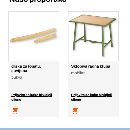
drška za lopatu,
Sklopiva radna klupa
savijena
mobilan
bukva
Prijavite se kako bi vidjeli
Prijavite se kako bi vidjeli
cijene
cijene