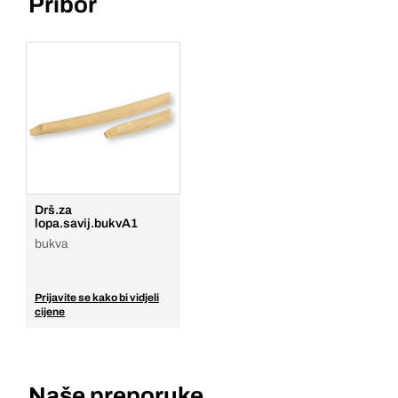
Pribor
Drš.za
lopa.savij.bukvA1
bukva
Prijavite se kako bi vidjeli
cijene
Naše preporuke