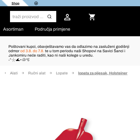
Shop
Asortiman
Područja primjene
Poštovani kupci, obavještavamo vas da odlazimo na zasluženi godišnji
odmor
od 3.8. do 7.8.
te u tom periodu naši Shopovi na Savici Šanci i
Jankomiru neće raditi, kao ni naši kolege u uredu.
˖°𓇼🌊⋆🐚🫧
Alati
Ručni alat
Lopate
lopata za pijesak, Holsteiner