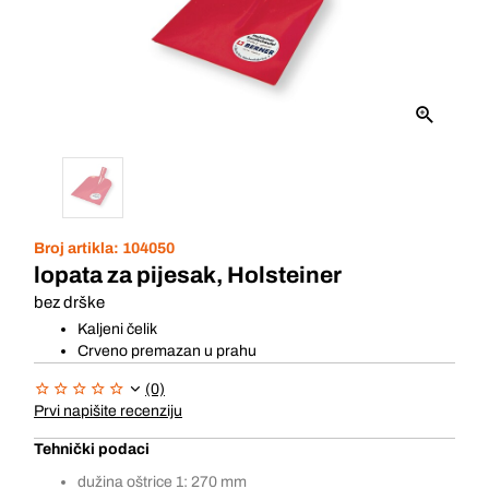
Broj artikla:
104050
lopata za pijesak, Holsteiner
bez drške
Kaljeni čelik
Crveno premazan u prahu
(0)
Prvi napišite recenziju
Tehnički podaci
dužina oštrice 1: 270 mm