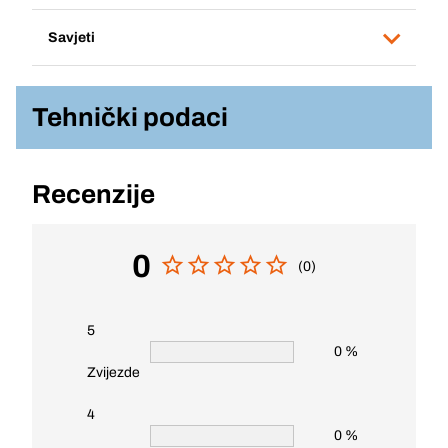
Savjeti
Tehnički podaci
Recenzije
0
(0)
5
0 %
Zvijezde
4
0 %