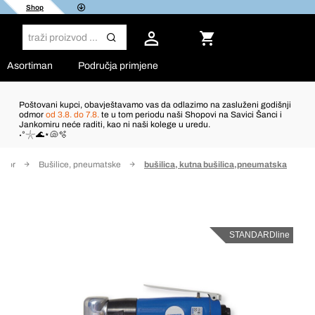
Shop
Asortiman
Područja primjene
Poštovani kupci, obavještavamo vas da odlazimo na zasluženi godišnji
odmor
od 3.8. do 7.8.
te u tom periodu naši Shopovi na Savici Šanci i
Jankomiru neće raditi, kao ni naši kolege u uredu.
˖°𓇼🌊⋆🐚🫧
ribor
Bušilice, pneumatske
bušilica, kutna bušilica,pneumatska
STANDARDline