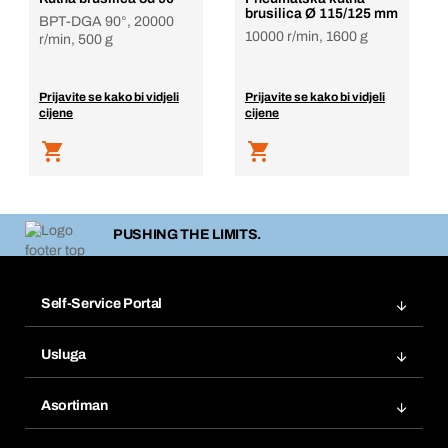
brusilica Ø 115/125 mm
BPT-DGA 90°, 20000
10000 r/min, 1600 g
r/min, 500 g
Prijavite se kako bi vidjeli
Prijavite se kako bi vidjeli
cijene
cijene
PUSHING THE LIMITS.
Self-Service Portal
Narudžbe
Usluga
Fakture
Bera Modul
Popisi želja
Asortiman
eProcurement
Ponovno naručivanje
Inovacije proizvoda