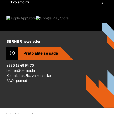
Tražitelji proizvoda
Tko smo mi
Pretplate
Područja primjene
Što nudimo
Povrati & Reklamacije
Product Compliance
Što nas pokreće
Korporativna društvena odgovornost
Karijera
BERNER newsletter
Business Conduct
Pretplatite se sada
+385 12 49 94 70
berner@berner.hr
Kontakt i služba za korisnike
FAQ i pomoć