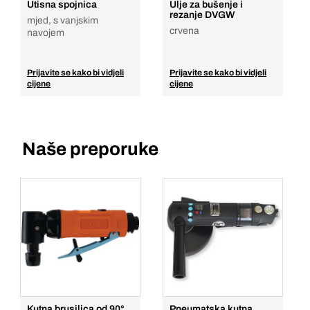
Utisna spojnica
Ulje za bušenje i
rezanje DVGW
mjed, s vanjskim
crvena
navojem
Prijavite se kako bi vidjeli
Prijavite se kako bi vidjeli
cijene
cijene
Naše preporuke
Kutna brusilica od 90°
Pneumatska kutna