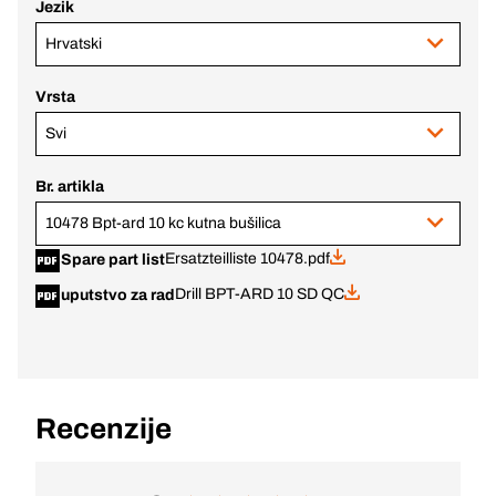
Jezik
Hrvatski
Vrsta
Svi
Br. artikla
10478 Bpt-ard 10 kc kutna bušilica
Ersatzteilliste 10478.pdf
Spare part list
Drill BPT-ARD 10 SD QC
uputstvo za rad
Recenzije