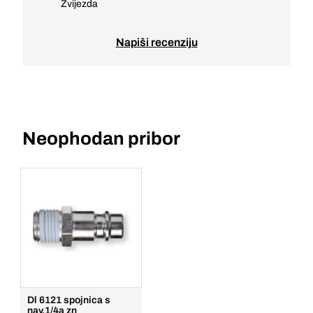
Zvijezda
Napiši recenziju
Neophodan pribor
Dl 6121 spojnica s
nav.1/4a zn