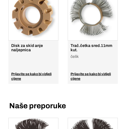
Disk za skid anje
Trač.četka sred.11mm
naljepnica
kut.
čelik
Prijavite se kako bi vidjeli
Prijavite se kako bi vidjeli
cijene
cijene
Naše preporuke