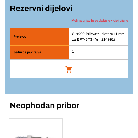
Rezervni dijelovi
Molimo prijavite se da biste vidjeli cijene
214992 Prihvatni sistem 11 mm
za BPT-STS (Art. 214991)
1
Prihvatni sistem 11 mm za BPT-STS (Art.
214991)
Br. artikla: 214992
Neophodan pribor
Prijava
Jedinična cijena/ST