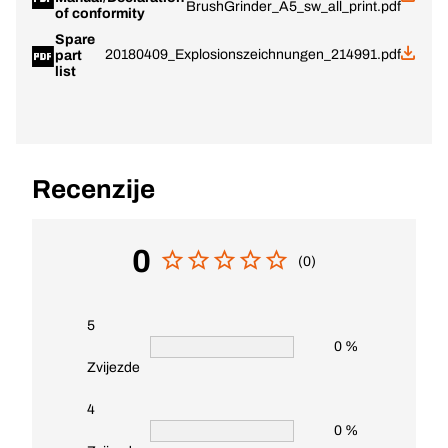
BrushGrinder_A5_sw_all_print.pdf
of conformity
Spare
20180409_Explosionszeichnungen_214991.pdf
part
list
Recenzije
0
(0)
5
0 %
Zvijezde
4
0 %