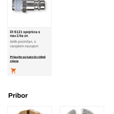
1
Komada
Dodaj u košaricu
Dl 6121 spojnica s
nav.1/4a zn
čelik pocinčan, s
vanjskim navojem
Prijavite se kako bi vidjeli
cijene
Pribor