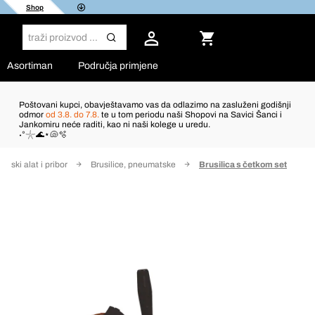
Shop
Asortiman
Područja primjene
Poštovani kupci, obavještavamo vas da odlazimo na zasluženi godišnji
odmor
od 3.8. do 7.8.
te u tom periodu naši Shopovi na Savici Šanci i
Jankomiru neće raditi, kao ni naši kolege u uredu.
˖°𓇼🌊⋆🐚🫧
tski alat i pribor
Brusilice, pneumatske
Brusilica s četkom set