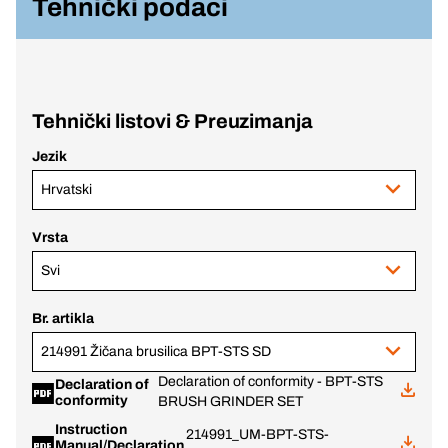
Tehnički podaci
Tehnički listovi & Preuzimanja
Jezik
Hrvatski
Vrsta
Svi
Br. artikla
214991 Žičana brusilica BPT-STS SD
Declaration of conformity - BPT-STS
Declaration of
conformity
BRUSH GRINDER SET
Instruction
214991_UM-BPT-STS-
Manual/Declaration