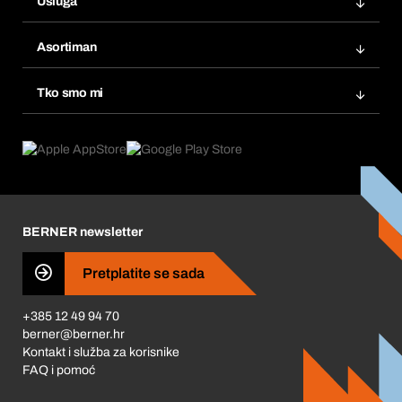
Usluga
Fakture
Bera Modul
Popisi želja
Asortiman
eProcurement
Ponovno naručivanje
Inovacije proizvoda
Tražitelji proizvoda
Tko smo mi
Pretplate
Područja primjene
Što nudimo
Povrati & Reklamacije
Product Compliance
Što nas pokreće
Korporativna društvena odgovornost
Karijera
BERNER newsletter
Business Conduct
Pretplatite se sada
+385 12 49 94 70
berner@berner.hr
Kontakt i služba za korisnike
FAQ i pomoć