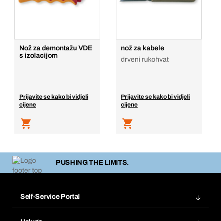
Nož za demontažu VDE
nož za kabele
s izolacijom
drveni rukohvat
Prijavite se kako bi vidjeli
Prijavite se kako bi vidjeli
cijene
cijene
PUSHING THE LIMITS.
Self-Service Portal
Narudžbe