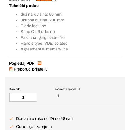
Tehnički podaci
dužina x visina: 50 mm
ukupna dužina: 200 mm
Blade lock: ne
Snap Off Blade: ne
Fast changing blade: No
Handle type: VDE isolated
Agreement alimentary: ne
Pogledaj PDF
Preporuči prijatelju
Komada
Jedinična cijena / ST
1
Dostava u roku od 24 do 48 sati
Garancija i zamjena