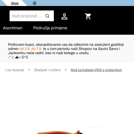
Shop
Asortiman
Područja primjene
Poštovani kupci, obavještavamo vas da odlazimo na zasluženi godišnji
odmor
od 3.8. do 7.8.
te u tom periodu naši Shopovi na Savici Šanci i
Jankomiru neće raditi, kao ni naši kolege u uredu.
˖°𓇼🌊⋆🐚🫧
Alati za rezanje
Skalpeli i noževi
Nož za kabele VDE s izolacijom