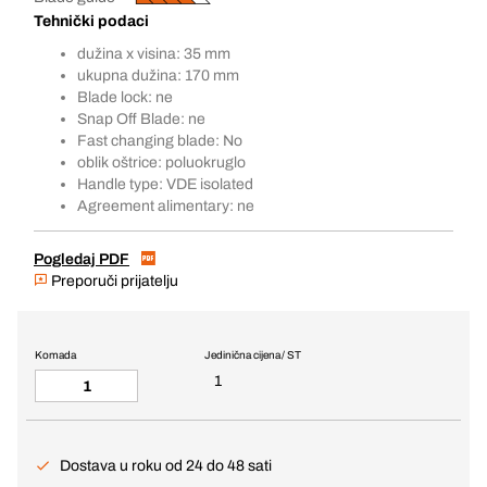
Tehnički podaci
dužina x visina: 35 mm
ukupna dužina: 170 mm
Blade lock: ne
Snap Off Blade: ne
Fast changing blade: No
oblik oštrice: poluokruglo
Handle type: VDE isolated
Agreement alimentary: ne
Pogledaj PDF
Preporuči prijatelju
Komada
Jedinična cijena / ST
1
Dostava u roku od 24 do 48 sati