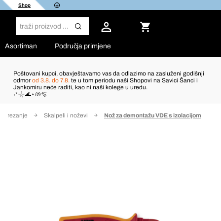
Shop
Asortiman
Područja primjene
Poštovani kupci, obavještavamo vas da odlazimo na zasluženi godišnji
odmor
od 3.8. do 7.8.
te u tom periodu naši Shopovi na Savici Šanci i
Jankomiru neće raditi, kao ni naši kolege u uredu.
˖°𓇼🌊⋆🐚🫧
 za rezanje
Skalpeli i noževi
Nož za demontažu VDE s izolacijom