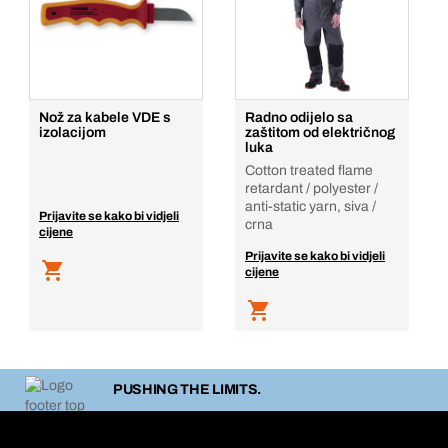
Nož za kabele VDE s
Radno odijelo sa
izolacijom
zaštitom od električnog
luka
Cotton treated flame
retardant / polyester /
anti-static yarn, siva /
Prijavite se kako bi vidjeli
crna
cijene
Prijavite se kako bi vidjeli
cijene
PUSHING THE LIMITS.