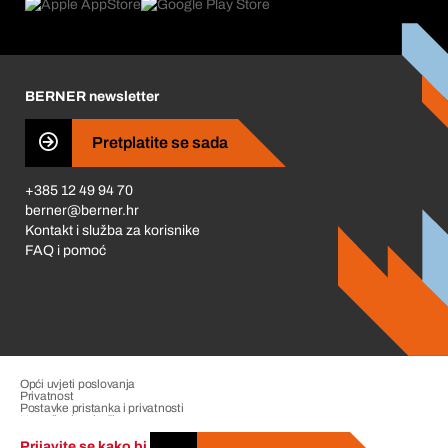
Što nas pokreće
Korporativna društvena odgovornost
Karijera
BERNER newsletter
Business Conduct
Pretplatite se sada
+385 12 49 94 70
berner@berner.hr
Kontakt i služba za korisnike
FAQ i pomoć
Opći uvjeti poslovanja
Privatnost
Postavke pristanka i privatnosti
Upravljanje pritužbama
Impresum
Prijavite se kako bi