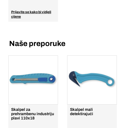
Prijavite se kako bi vidjeli
cijene
Naše preporuke
Skalpel za
Skalpel mali
prehrambenu industriju
detektirajući
plavi 110x18