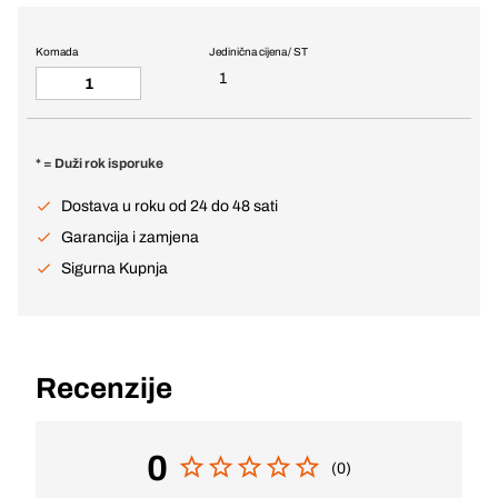
Komada
Jedinična cijena / ST
1
* = Duži rok isporuke
Dostava u roku od 24 do 48 sati
Garancija i zamjena
Sigurna Kupnja
Recenzije
0
(0)