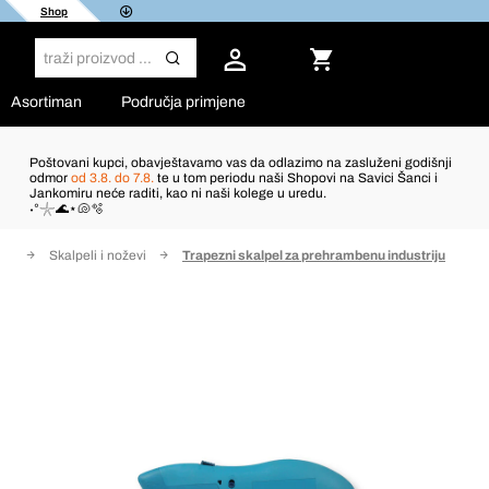
Shop
Asortiman
Područja primjene
Poštovani kupci, obavještavamo vas da odlazimo na zasluženi godišnji
odmor
od 3.8. do 7.8.
te u tom periodu naši Shopovi na Savici Šanci i
Jankomiru neće raditi, kao ni naši kolege u uredu.
˖°𓇼🌊⋆🐚🫧
nje
Skalpeli i noževi
Trapezni skalpel za prehrambenu industriju