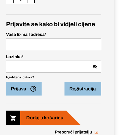
Prijavite se kako bi vidjeli cijene
Vaša E-mail adresa
*
Lozinka
*
Izgubljena lozinka?
Prijava
Registracija
Dodaj u košaricu
Preporuči prijatelju