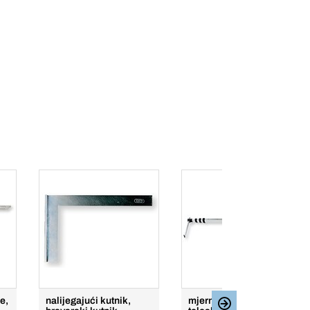
e,
nalijegajući kutnik,
mjerni štap,