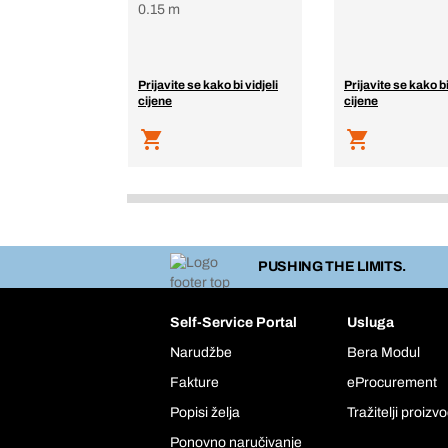
0.15 m
Prijavite se kako bi vidjeli
Prijavite se kako bi
cijene
cijene
PUSHING THE LIMITS.
Self-Service Portal
Usluga
Narudžbe
Bera Modul
Fakture
eProcurement
Popisi želja
Tražitelji proizv
Ponovno naručivanje