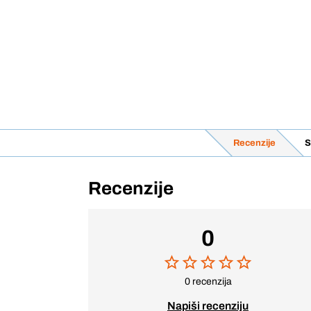
Recenzije
S
Recenzije
0
0 recenzija
Napiši recenziju