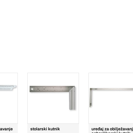
žavanje
stolarski kutnik
uređaj za obilježavanj