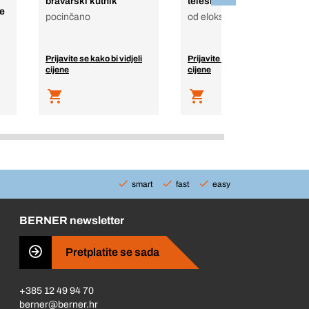
bravarski kutnik
teleskopski
je
pocinčano
od eloksiranog aluminija
Prijavite se kako bi vidjeli
Prijavite se kako bi vidjeli
cijene
cijene
smart
fast
easy
BERNER newsletter
Pretplatite se sada
+385 12 49 94 70
berner@berner.hr