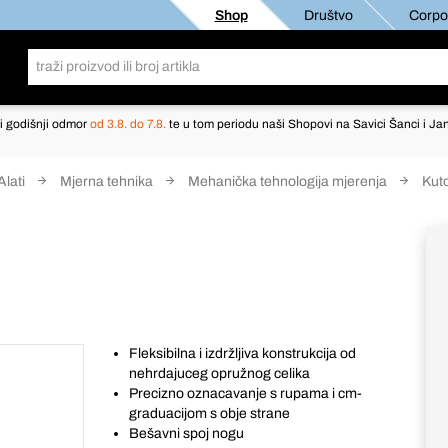
Shop
Društvo
Corpor
i godišnji odmor
od 3.8. do 7.8.
te u tom periodu naši Shopovi na Savici Šanci i Jan
Alati
Mjerna tehnika
Mehanička tehnologija mjerenja
Kut
Fleksibilna i izdržljiva konstrukcija od
nehrdajuceg opružnog celika
Precizno oznacavanje s rupama i cm-
graduacijom s obje strane
Bešavni spoj nogu