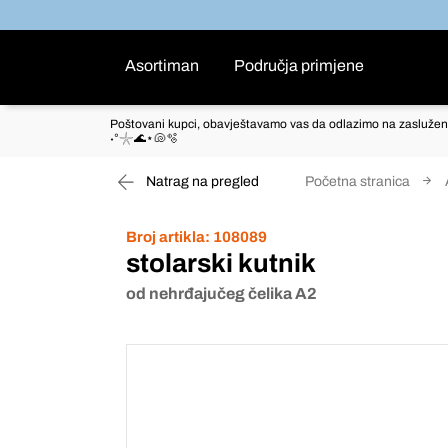
Asortiman
Područja primjene
Poštovani kupci, obavještavamo vas da odlazimo na zaslužen
˖°𓇼🌊⋆🐚🫧
Natrag na pregled
Početna stranica
Broj artikla:
108089
stolarski kutnik
od nehrđajučeg čelika A2