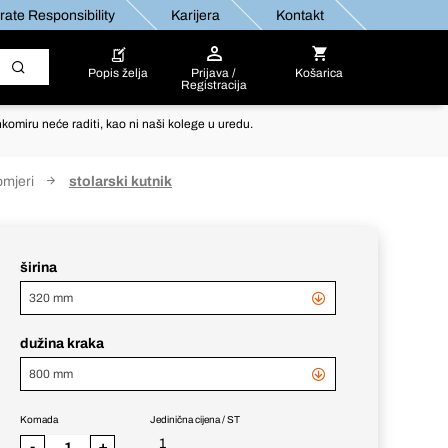
ate Responsibility
Karijera
Kontakt
Popis želja
Prijava /
Košarica
Registracija
komiru neće raditi, kao ni naši kolege u uredu.
omjeri
stolarski kutnik
širina
320 mm
dužina kraka
800 mm
Komada
Jedinična cijena / ST
1
-
+