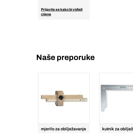
Prijavite se kako bi vidjeli
cijene
Naše preporuke
mjerilo za obilježavanje
kutnik za obilje