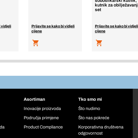
soboslikarski kutnik,
kutnik za obilježavan
set
 vidjeli
Prijavite se kako bi vidjeli
Prijavite se kako bi vidjeli
cijene
cijene
Asortiman
Tko smo mi
Inovacije proizvoda
Što nudimo
Područja primjene
Što nas pokreće
oda
Product Compliance
Korporativna društvena
odgovornost