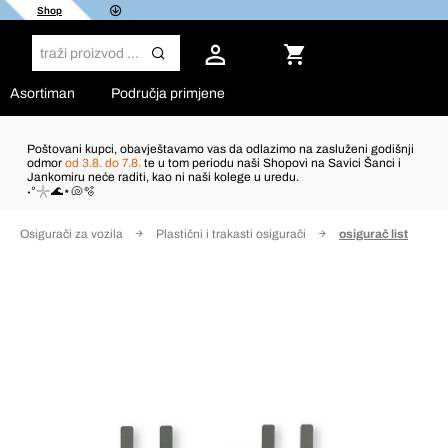
Shop
Asortiman
Područja primjene
Poštovani kupci, obavještavamo vas da odlazimo na zasluženi godišnji
odmor
od 3.8. do 7.8.
te u tom periodu naši Shopovi na Savici Šanci i
Jankomiru neće raditi, kao ni naši kolege u uredu.
˖°𓇼🌊⋆🐚🫧
Osigurači za vozila
Plastični i trakasti osigurači
osigurač list