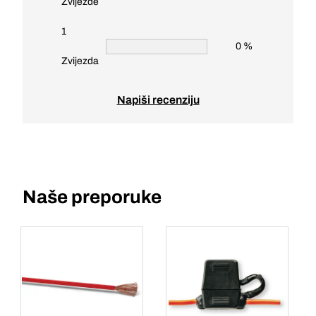
Zvijezde
1
0 %
Zvijezda
Napiši recenziju
Naše preporuke