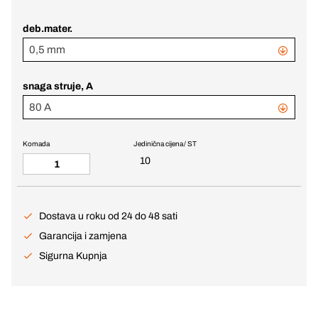
deb.mater.
0,5 mm
snaga struje, A
80 A
Komada
Jedinična cijena / ST
10
Dostava u roku od 24 do 48 sati
Garancija i zamjena
Sigurna Kupnja