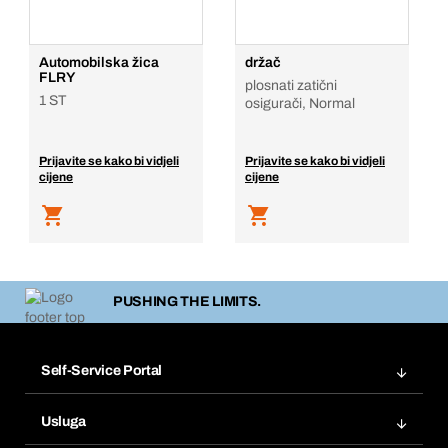
Automobilska žica
držač
FLRY
plosnati zatični
1 ST
osigurači, Normal
Prijavite se kako bi vidjeli
Prijavite se kako bi vidjeli
cijene
cijene
PUSHING THE LIMITS.
Self-Service Portal
Narudžbe
Usluga
Fakture