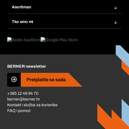
Bera Modul
Popisi želja
Asortiman
eProcurement
Ponovno naručivanje
Inovacije proizvoda
Tražitelji proizvoda
Tko smo mi
Pretplate
Područja primjene
Što nudimo
Povrati & Reklamacije
Product Compliance
Što nas pokreće
Korporativna društvena odgovornost
Karijera
BERNER newsletter
Business Conduct
Pretplatite se sada
+385 12 49 94 70
berner@berner.hr
Kontakt i služba za korisnike
FAQ i pomoć