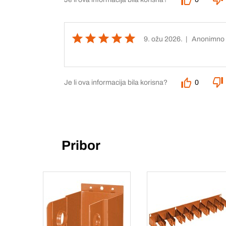
9. ožu 2026.
| Anonimno
Je li ova informacija bila korisna?
0
Pribor