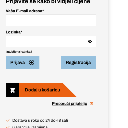
Prijavite se kako bi vidjeli cijene
Vaša E-mail adresa
*
Lozinka
*
Izgubljena lozinka?
Prijava
Registracija
Dodaj u košaricu
Preporuči prijatelju
Dostava u roku od 24 do 48 sati
Garancija i zamjena