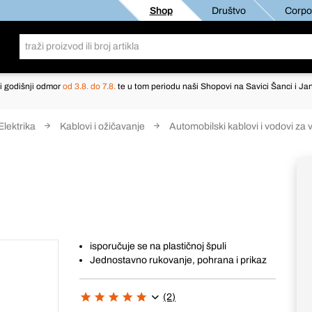
Shop
Društvo
Corpor
i godišnji odmor
od 3.8. do 7.8.
te u tom periodu naši Shopovi na Savici Šanci i Jan
Elektrika
Kablovi i ožičavanje
Automobilski kablovi i vodovi za v
isporučuje se na plastičnoj špuli
Jednostavno rukovanje, pohrana i prikaz
(2)