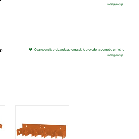
inteligencije.
Ova recenzija proizvoda automatski je prevedena pomoću umjetne
0
inteligencije.