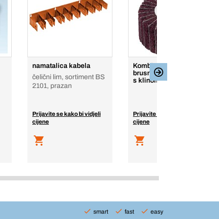
namatalica kabela
Kombinirani lamelirani
brusni disk od korunda
čelični lim, sortiment BS
s klinom od 6 mm
2101, prazan
Prijavite se kako bi vidjeli
Prijavite se kako bi vidjeli
cijene
cijene
smart
fast
easy