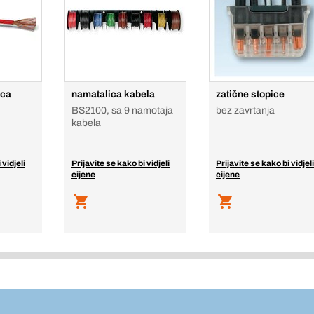
ica
namatalica kabela
zatične stopice
BS2100, sa 9 namotaja
bez zavrtanja
kabela
 vidjeli
Prijavite se kako bi vidjeli
Prijavite se kako bi vidjeli
cijene
cijene