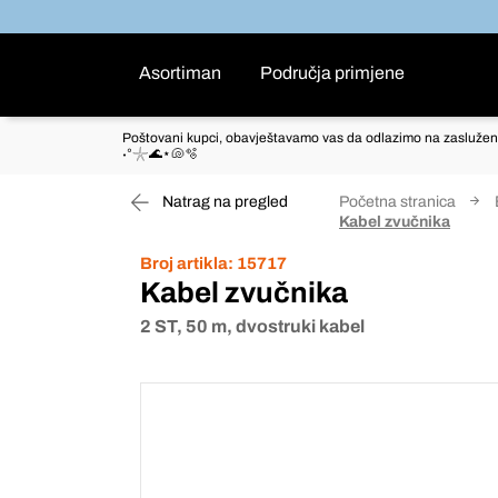
Asortiman
Područja primjene
Poštovani kupci, obavještavamo vas da odlazimo na zaslužen
˖°𓇼🌊⋆🐚🫧
Natrag na pregled
Početna stranica
Kabel zvučnika
Broj artikla:
15717
Kabel zvučnika
2 ST, 50 m, dvostruki kabel