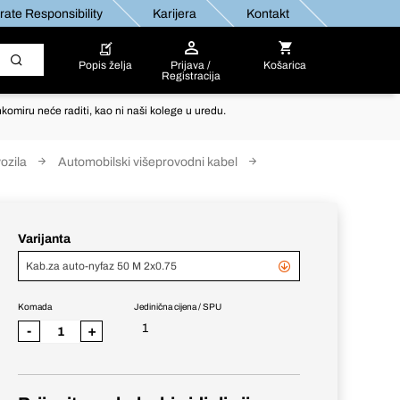
ate Responsibility
Karijera
Kontakt
Popis želja
Prijava /
Košarica
Registracija
komiru neće raditi, kao ni naši kolege u uredu.
ozila
Automobilski višeprovodni kabel
Varijanta
Kab.za auto-nyfaz 50 M 2x0.75
Komada
Jedinična cijena / SPU
1
-
+