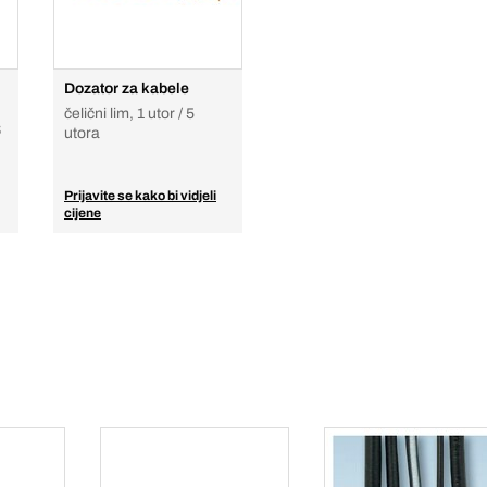
Dozator za kabele
čelični lim, 1 utor / 5
S
utora
Prijavite se kako bi vidjeli
cijene