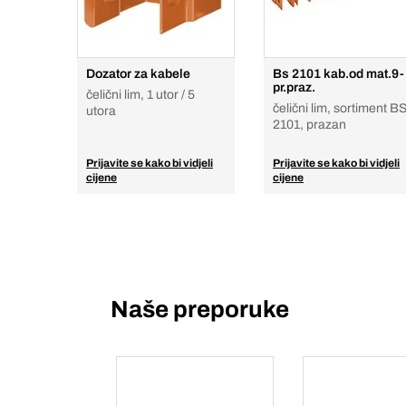
Dozator za kabele
Bs 2101 kab.od mat.9-
pr.praz.
čelični lim, 1 utor / 5
čelični lim, sortiment B
utora
2101, prazan
Prijavite se kako bi vidjeli
Prijavite se kako bi vidjeli
cijene
cijene
Naše preporuke