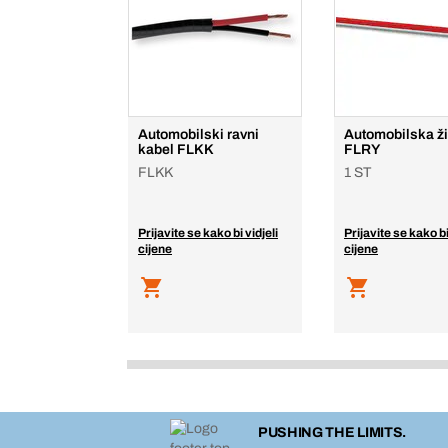
Automobilski ravni
Automobilska ž
kabel FLKK
FLRY
FLKK
1 ST
Prijavite se kako bi vidjeli
Prijavite se kako bi
cijene
cijene
PUSHING THE LIMITS.