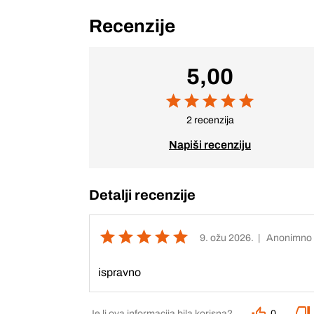
Recenzije
5,00
2 recenzija
Napiši recenziju
Detalji recenzije
9. ožu 2026.
| Anonimno
ispravno
Je li ova informacija bila korisna?
0