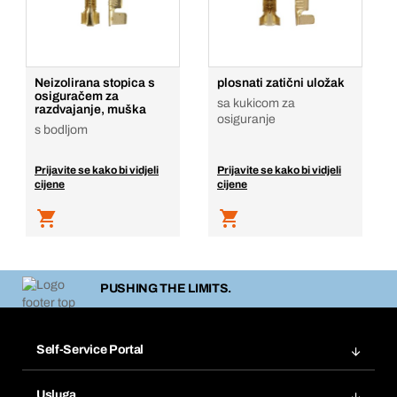
Neizolirana stopica s
plosnati zatični uložak
osiguračem za
sa kukicom za
razdvajanje, muška
osiguranje
s bodljom
Prijavite se kako bi vidjeli
Prijavite se kako bi vidjeli
cijene
cijene
PUSHING THE LIMITS.
Self-Service Portal
Narudžbe
Usluga