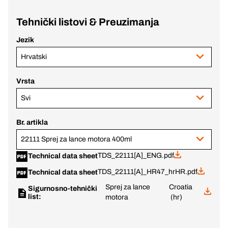
Tehnički listovi & Preuzimanja
Jezik
Hrvatski
Vrsta
Svi
Br. artikla
22111 Sprej za lance motora 400ml
TDS_22111[A]_ENG.pdf
Technical data sheet
TDS_22111[A]_HR47_hrHR.pdf
Technical data sheet
Sprej za lance
Croatia
Sigurnosno-tehnički
list:
motora
(hr)