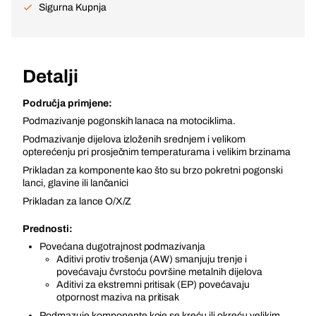
Sigurna Kupnja
Detalji
Područja primjene:
Podmazivanje pogonskih lanaca na motociklima.
Podmazivanje dijelova izloženih srednjem i velikom
opterećenju pri prosječnim temperaturama i velikim brzinama
Prikladan za komponente kao što su brzo pokretni pogonski
lanci, glavine ili lančanici
Prikladan za lance O/X/Z
Prednosti:
Povećana dugotrajnost podmazivanja
Aditivi protiv trošenja (AW) smanjuju trenje i
povećavaju čvrstoću površine metalnih dijelova
Aditivi za ekstremni pritisak (EP) povećavaju
otpornost maziva na pritisak
Podmazuje komponente koje se kreću ili okreću velikim