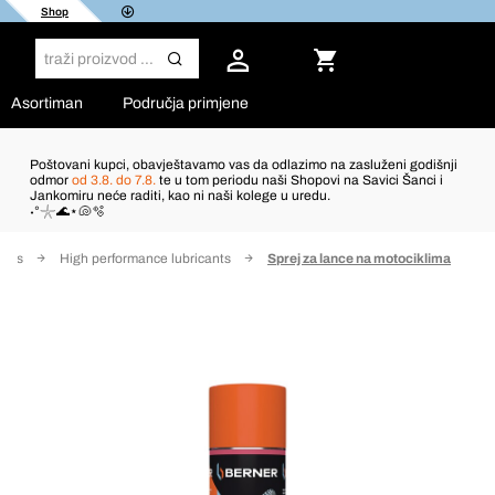
Shop
Asortiman
Područja primjene
Poštovani kupci, obavještavamo vas da odlazimo na zasluženi godišnji
odmor
od 3.8. do 7.8.
te u tom periodu naši Shopovi na Savici Šanci i
Jankomiru neće raditi, kao ni naši kolege u uredu.
˖°𓇼🌊⋆🐚🫧
ants
High performance lubricants
Sprej za lance na motociklima