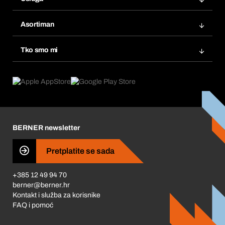
Fakture
Bera Modul
Popisi želja
Asortiman
eProcurement
Ponovno naručivanje
Inovacije proizvoda
Tražitelji proizvoda
Tko smo mi
Pretplate
Područja primjene
Što nudimo
Povrati & Reklamacije
Product Compliance
Što nas pokreće
Korporativna društvena odgovornost
Karijera
BERNER newsletter
Business Conduct
Pretplatite se sada
+385 12 49 94 70
berner@berner.hr
Kontakt i služba za korisnike
FAQ i pomoć