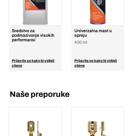
Sredstvo za
Univerzalna mast u
podmazivanje visokih
spreju
performansi
400 ml
Prijavite se kako bi vidjeli
Prijavite se kako bi vidjeli
cijene
cijene
Naše preporuke