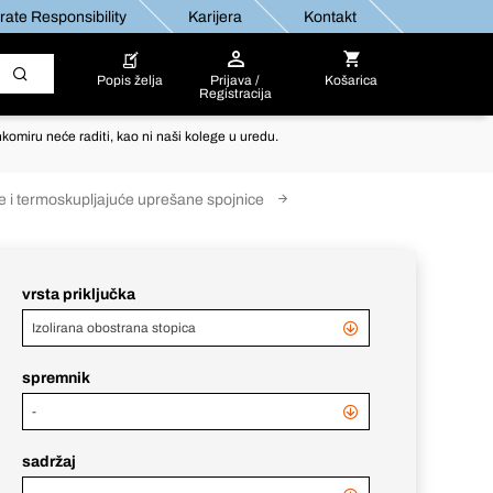
ate Responsibility
Karijera
Kontakt
Popis želja
Prijava /
Košarica
Registracija
komiru neće raditi, kao ni naši kolege u uredu.
ce i termoskupljajuće uprešane spojnice
vrsta priključka
Izolirana obostrana stopica
spremnik
-
sadržaj