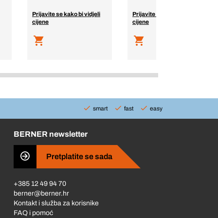
Prijavite se kako bi vidjeli
Prijavite se kako bi vidjeli
cijene
cijene
smart
fast
easy
BERNER newsletter
Pretplatite se sada
+385 12 49 94 70
berner@berner.hr
Kontakt i služba za korisnike
FAQ i pomoć