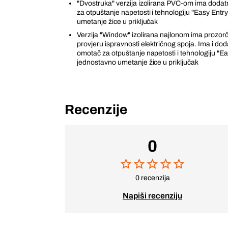
"Dvostruka" verzija izolirana PVC-om ima dodat
za otpuštanje napetosti i tehnologiju "Easy Entr
umetanje žice u priključak
Verzija "Window" izolirana najlonom ima prozor
provjeru ispravnosti električnog spoja. Ima i dod
omotač za otpuštanje napetosti i tehnologiju "Ea
jednostavno umetanje žice u priključak
Recenzije
0
0 recenzija
Napiši recenziju