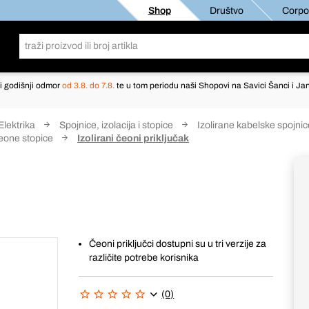
Shop
Društvo
Corpor
i godišnji odmor
od 3.8. do 7.8.
te u tom periodu naši Shopovi na Savici Šanci i Jan
Elektrika
Spojnice, izolacija i stopice
Izolirane kabelske spojni
čeone stopice
Izolirani čeoni priključak
Čeoni priključci dostupni su u tri verzije za
različite potrebe korisnika
(0)