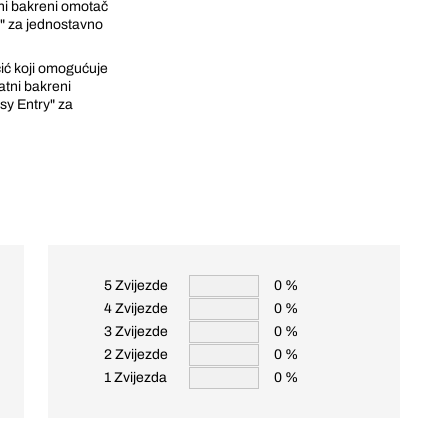
ni bakreni omotač
y" za jednostavno
čić koji omogućuje
atni bakreni
sy Entry" za
5 Zvijezde
0 %
4 Zvijezde
0 %
3 Zvijezde
0 %
2 Zvijezde
0 %
1 Zvijezda
0 %