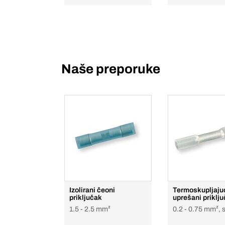
Naše preporuke
Izolirani čeoni
Termoskupljaju
priključak
uprešani priklj
1.5 - 2.5 mm²
0.2 - 0.75 mm², 