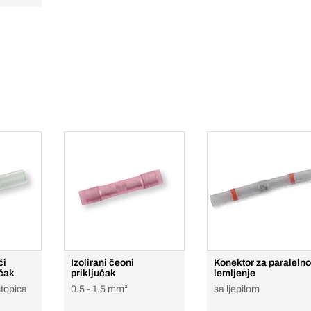
ći
Izolirani čeoni
Konektor za paralelno
učak
priključak
lemljenje
stopica
0.5 - 1.5 mm²
sa ljepilom