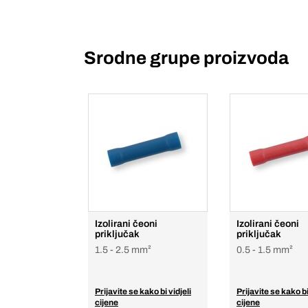
Srodne grupe proizvoda
Izolirani čeoni
Izolirani čeoni
priključak
priključak
1.5 - 2.5 mm²
0.5 - 1.5 mm²
Prijavite se kako bi vidjeli
Prijavite se kako bi
cijene
cijene