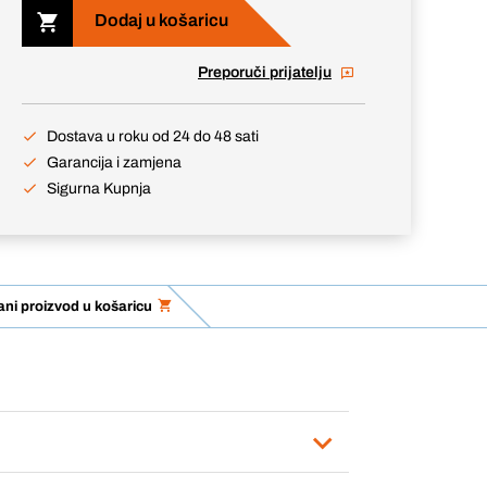
Dodaj u košaricu
Preporuči prijatelju
Dostava u roku od 24 do 48 sati
Garancija i zamjena
Sigurna Kupnja
ni proizvod u košaricu