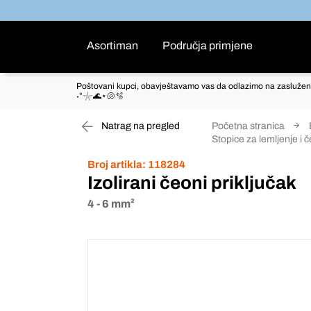
Asortiman
Područja primjene
Poštovani kupci, obavještavamo vas da odlazimo na zaslužen
˖°𓇼🌊⋆🐚🫧
Natrag na pregled
Početna stranica
Stopice za lemljenje i 
Broj artikla:
118284
Izolirani čeoni priključak
4 - 6 mm²