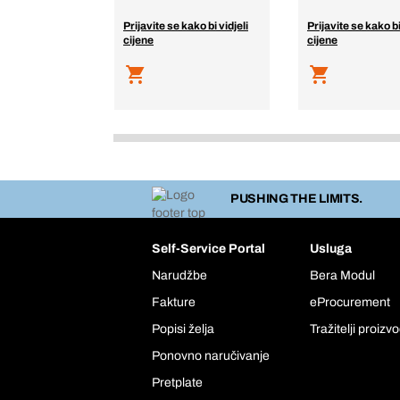
Prijavite se kako bi vidjeli
Prijavite se kako bi
cijene
cijene
PUSHING THE LIMITS.
Self-Service Portal
Usluga
Narudžbe
Bera Modul
Fakture
eProcurement
Popisi želja
Tražitelji proizv
Ponovno naručivanje
Pretplate