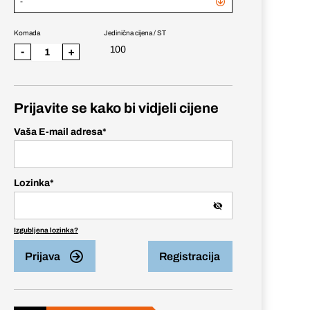
-
Komada
Jedinična cijena / ST
100
-
+
Prijavite se kako bi vidjeli cijene
Vaša E-mail adresa
*
Lozinka
*
Izgubljena lozinka?
Prijava
Registracija