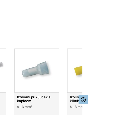
Izolirani priključak s
Izolirani priključak
kapicom
klin/bullet
4 - 6 mm²
4 - 6 mm², Zatvoreno