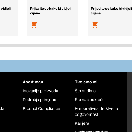
 vidjeli
Prijavite se kako bi vidjeli
Prijavite se kako bi vidjeli
cijene
cijene
Asortiman
Tko smo mi
Inovacije proizvoda
Što nudimo
Područja primjene
Što nas pokreće
oda
Product Compliance
Korporativna društvena
odgovornost
Karijera