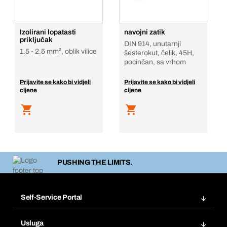
Izolirani lopatasti
navojni zatik
priključak
DIN 914, unutarnji
1.5 - 2.5 mm², oblik vilice
šesterokut, čelik, 45H,
pocinčan, sa vrhom
Prijavite se kako bi vidjeli
Prijavite se kako bi vidjeli
cijene
cijene
PUSHING THE LIMITS.
Self-Service Portal
Narudžbe
Usluga