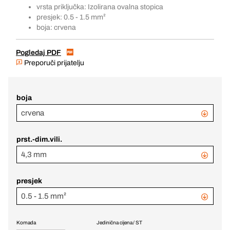
vrsta priključka: Izolirana ovalna stopica
presjek: 0.5 - 1.5 mm²
boja: crvena
Pogledaj PDF
Preporuči prijatelju
boja
crvena
prst.-dim.vili.
4,3 mm
presjek
0.5 - 1.5 mm²
Komada
Jedinična cijena / ST