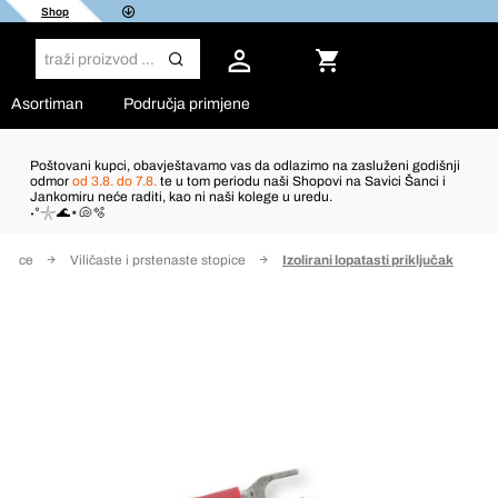
Shop
Asortiman
Područja primjene
Poštovani kupci, obavještavamo vas da odlazimo na zasluženi godišnji
odmor
od 3.8. do 7.8.
te u tom periodu naši Shopovi na Savici Šanci i
Jankomiru neće raditi, kao ni naši kolege u uredu.
˖°𓇼🌊⋆🐚🫧
ojnice
Viličaste i prstenaste stopice
Izolirani lopatasti priključak