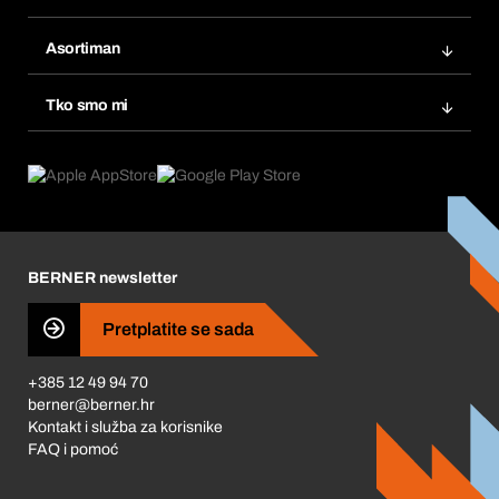
Fakture
Bera Modul
Popisi želja
Asortiman
eProcurement
Ponovno naručivanje
Inovacije proizvoda
Tražitelji proizvoda
Tko smo mi
Pretplate
Područja primjene
Što nudimo
Povrati & Reklamacije
Product Compliance
Što nas pokreće
Korporativna društvena odgovornost
Karijera
BERNER newsletter
Business Conduct
Pretplatite se sada
+385 12 49 94 70
berner@berner.hr
Kontakt i služba za korisnike
FAQ i pomoć