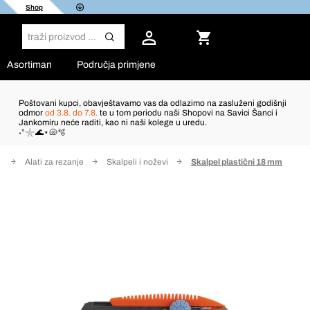
Shop
Asortiman
Područja primjene
Poštovani kupci, obavještavamo vas da odlazimo na zasluženi godišnji
odmor
od 3.8. do 7.8.
te u tom periodu naši Shopovi na Savici Šanci i
Jankomiru neće raditi, kao ni naši kolege u uredu.
˖°𓇼🌊⋆🐚🫧
t
Alati za rezanje
Skalpeli i noževi
Skalpel plastični 18 mm