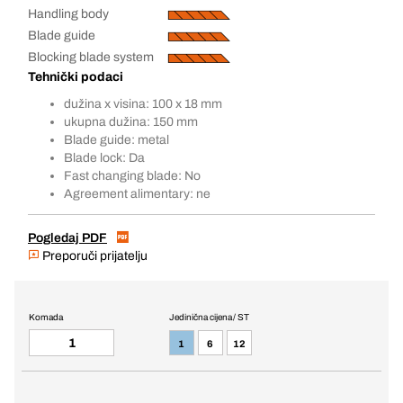
Handling body
Blade guide
Blocking blade system
Tehnički podaci
dužina x visina: 100 x 18 mm
ukupna dužina: 150 mm
Blade guide: metal
Blade lock: Da
Fast changing blade: No
Agreement alimentary: ne
Pogledaj PDF
Preporuči prijatelju
Komada
Jedinična cijena / ST
1
6
12