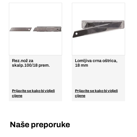
Rez.nož za
Lomljiva crna oštrica,
skalp.100/18 prem.
18 mm
Prijavite se kako bi vidjeli
Prijavite se kako bi vidjeli
cijene
cijene
Naše preporuke