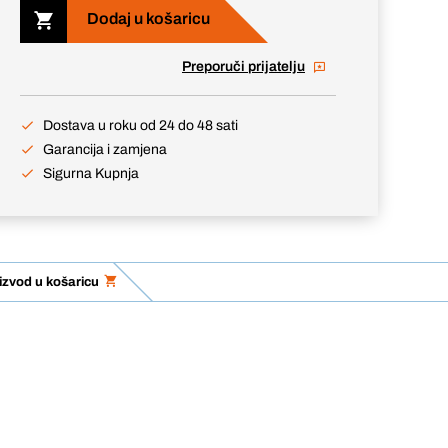
Dodaj u košaricu
Preporuči prijatelju
Dostava u roku od 24 do 48 sati
Garancija i zamjena
Sigurna Kupnja
izvod u košaricu