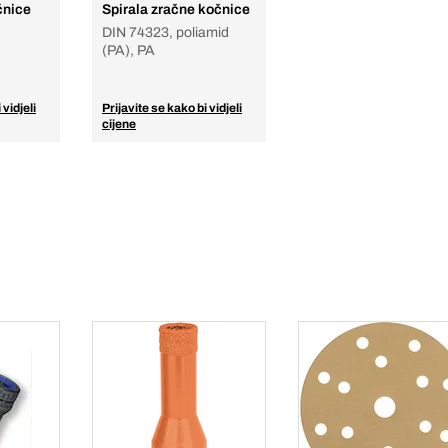
čnice
Spirala zračne kočnice
DIN 74323, poliamid
(PA), PA
 vidjeli
Prijavite se kako bi vidjeli
cijene