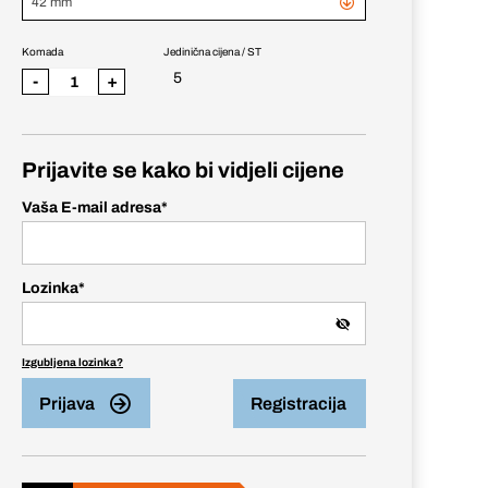
42 mm
Komada
Jedinična cijena / ST
5
-
+
Prijavite se kako bi vidjeli cijene
Vaša E-mail adresa
*
Lozinka
*
Izgubljena lozinka?
Prijava
Registracija