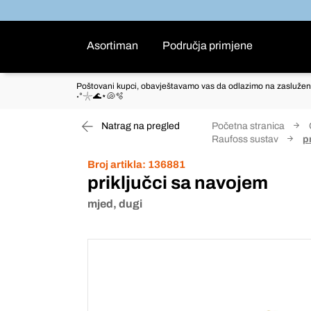
Asortiman
Područja primjene
Poštovani kupci, obavještavamo vas da odlazimo na zaslužen
˖°𓇼🌊⋆🐚🫧
Natrag na pregled
Početna stranica
Raufoss sustav
p
Broj artikla:
136881
priključci sa navojem
mjed, dugi