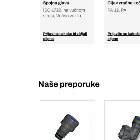
Spojna glava
Cijev zračne ko
ISO 1728, na vučnom
PA 12, PA
stroju, Vučno vozilo
Prijavite se kako bi vidjeli
Prijavite se kako bi
cijene
cijene
Naše preporuke