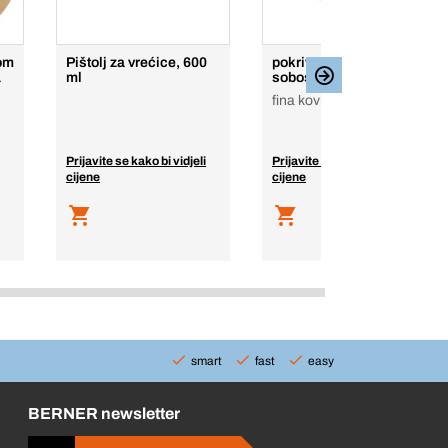
kom
Pištolj za vrećice, 600
pokrivna traka,
a
ml
soboslikarska traka
fina kovrča, bež
Prijavite se kako bi vidjeli
Prijavite se kako bi vidjeli
cijene
cijene
smart
fast
easy
BERNER newsletter