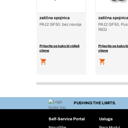
zatična spojnica
zatična spojnic
PA12 GF50, bez navoja
PA12 GF50, Pus
REG
Prijavite se kako bi vidjeli
Prijavite se kako bi
cijene
cijene
PUSHING THE LIMITS.
Self-Service Portal
Usluga
Narudžbe
Bera Modul