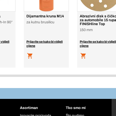
a
Dijamantna kruna M14
Abrazivni disk s čič
za automobile 15 rup
h-In 90°
za kutnu brusilicu
FINISHline Top
150 mm
 vidjeli
Prijavite se kako bi vidjeli
Prijavite se kako bi vidjeli
cijene
cijene
Asortiman
Tko smo mi
Inovacije proizvoda
Što nudimo