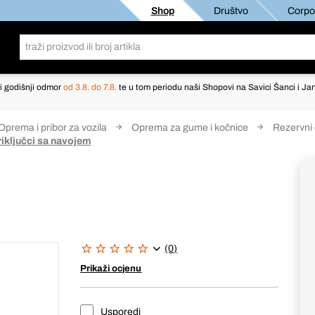
Shop
Društvo
Corpor
i godišnji odmor
od 3.8. do 7.8.
te u tom periodu naši Shopovi na Savici Šanci i Jan
Oprema i pribor za vozila
Oprema za gume i kočnice
Rezervni 
riključci sa navojem
(0)
Prikaži ocjenu
Usporedi