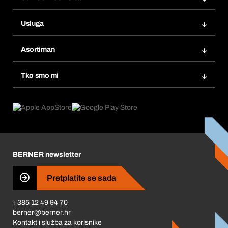
Narudžbe
Usluga
Fakture
Bera Modul
Popisi želja
Asortiman
eProcurement
Ponovno naručivanje
Inovacije proizvoda
Tražitelji proizvoda
Tko smo mi
Pretplate
Područja primjene
Što nudimo
Povrati & Reklamacije
Product Compliance
Što nas pokreće
Korporativna društvena odgovornost
Karijera
BERNER newsletter
Business Conduct
Pretplatite se sada
+385 12 49 94 70
berner@berner.hr
Kontakt i služba za korisnike