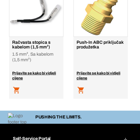
Račvasta stopica s
Push-In ABC priključak
kabelom (1,5 mm²)
produžetka
1.5 mm², Sa kabelom
(1,5 mm²)
Prijavite se kako bi vidjeli
Prijavite se kako bi vidjeli
cijene
cijene
PUSHING THE LIMITS.
Self-Service Portal