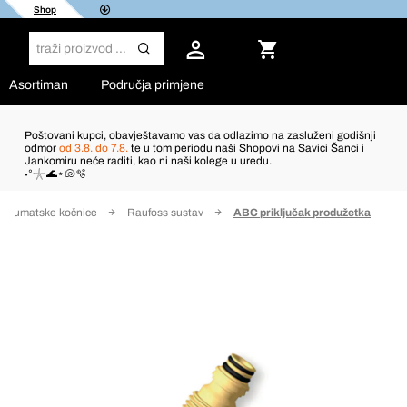
Shop
Asortiman
Područja primjene
Poštovani kupci, obavještavamo vas da odlazimo na zasluženi godišnji
odmor
od 3.8. do 7.8.
te u tom periodu naši Shopovi na Savici Šanci i
Jankomiru neće raditi, kao ni naši kolege u uredu.
˖°𓇼🌊⋆🐚🫧
 pneumatske kočnice
Raufoss sustav
ABC priključak produžetka