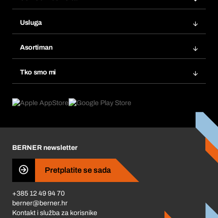
Narudžbe
Usluga
Fakture
Bera Modul
Popisi želja
Asortiman
eProcurement
Ponovno naručivanje
Inovacije proizvoda
Tražitelji proizvoda
Tko smo mi
Pretplate
Područja primjene
Što nudimo
Povrati & Reklamacije
Product Compliance
Što nas pokreće
Korporativna društvena odgovornost
Karijera
BERNER newsletter
Business Conduct
Pretplatite se sada
+385 12 49 94 70
berner@berner.hr
Kontakt i služba za korisnike