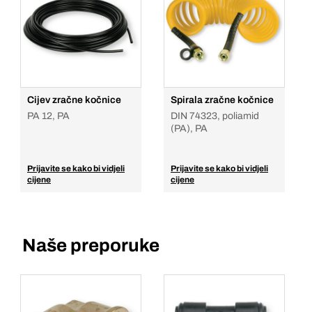
Cijev zračne kočnice
Spirala zračne kočnice
PA 12, PA
DIN 74323, poliamid
(PA), PA
Prijavite se kako bi vidjeli
Prijavite se kako bi vidjeli
cijene
cijene
Naše preporuke