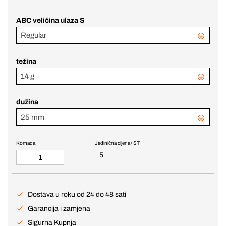
ABC veličina ulaza S
Regular
težina
14 g
dužina
25 mm
Komada
Jedinična cijena / ST
5
Dostava u roku od 24 do 48 sati
Garancija i zamjena
Sigurna Kupnja