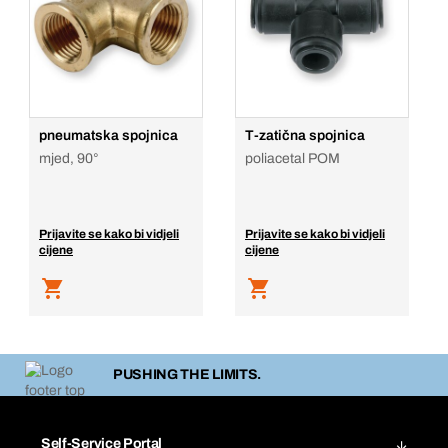
pneumatska spojnica
T-zatična spojnica
mjed, 90°
poliacetal POM
Prijavite se kako bi vidjeli
Prijavite se kako bi vidjeli
cijene
cijene
PUSHING THE LIMITS.
Self-Service Portal