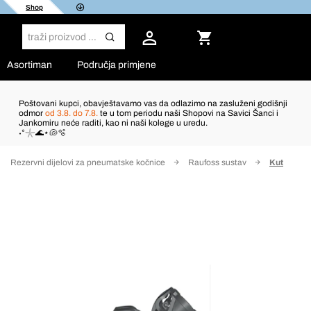
Shop
Asortiman
Područja primjene
Poštovani kupci, obavještavamo vas da odlazimo na zasluženi godišnji
odmor
od 3.8. do 7.8.
te u tom periodu naši Shopovi na Savici Šanci i
Jankomiru neće raditi, kao ni naši kolege u uredu.
˖°𓇼🌊⋆🐚🫧
Rezervni dijelovi za pneumatske kočnice
Raufoss sustav
Kut