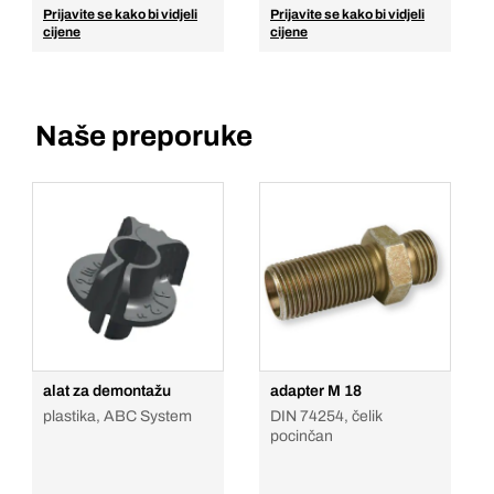
Prijavite se kako bi vidjeli
Prijavite se kako bi vidjeli
cijene
cijene
Naše preporuke
alat za demontažu
adapter M 18
plastika, ABC System
DIN 74254, čelik
pocinčan