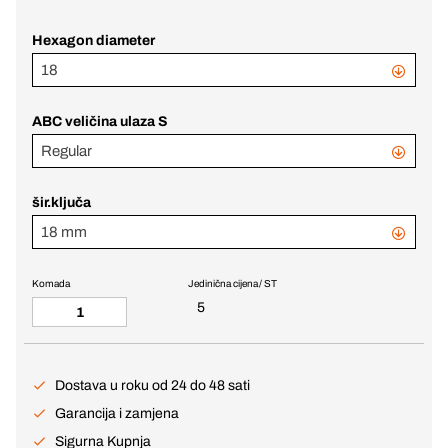
Hexagon diameter
18
ABC veličina ulaza S
Regular
šir.ključa
18 mm
Komada
Jedinična cijena / ST
5
Dostava u roku od 24 do 48 sati
Garancija i zamjena
Sigurna Kupnja