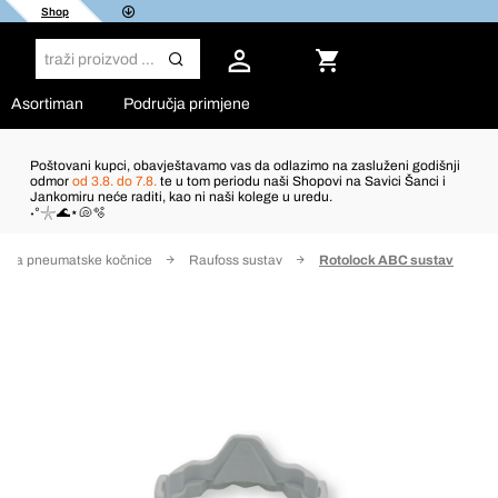
Shop
Asortiman
Područja primjene
Poštovani kupci, obavještavamo vas da odlazimo na zasluženi godišnji
odmor
od 3.8. do 7.8.
te u tom periodu naši Shopovi na Savici Šanci i
Jankomiru neće raditi, kao ni naši kolege u uredu.
˖°𓇼🌊⋆🐚🫧
vi za pneumatske kočnice
Raufoss sustav
Rotolock ABC sustav