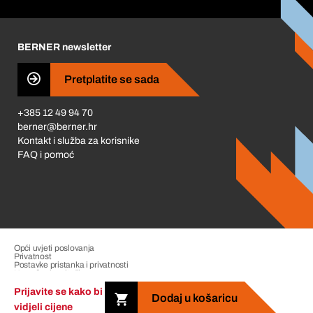
Korporativna društvena odgovornost
Karijera
BERNER newsletter
Business Conduct
Pretplatite se sada
+385 12 49 94 70
berner@berner.hr
Kontakt i služba za korisnike
FAQ i pomoć
Opći uvjeti poslovanja
Privatnost
Postavke pristanka i privatnosti
Upravljanje pritužbama
Impresum
Prijavite se kako bi
Dodaj u košaricu
vidjeli cijene
Copyright &copy; 2026 The Berner Group. All rights reserved.