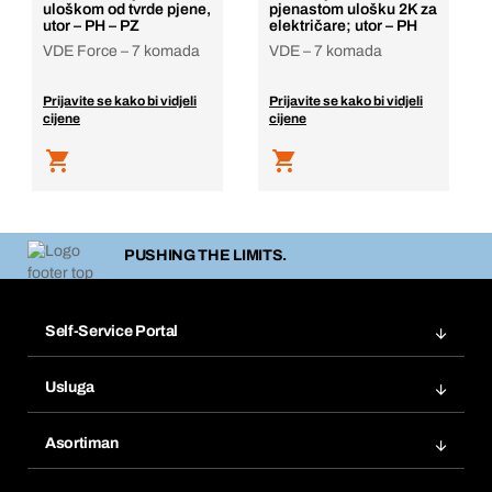
uloškom od tvrde pjene,
pjenastom ulošku 2K za
utor – PH – PZ
električare; utor – PH
VDE Force – 7 komada
VDE – 7 komada
Prijavite se kako bi vidjeli
Prijavite se kako bi vidjeli
cijene
cijene
PUSHING THE LIMITS.
Self-Service Portal
Narudžbe
Usluga
Fakture
Bera Modul
Popisi želja
Asortiman
eProcurement
Ponovno naručivanje
Inovacije proizvoda