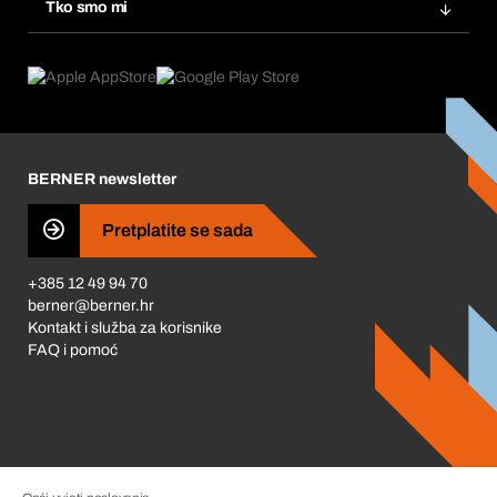
Tražitelji proizvoda
Tko smo mi
Pretplate
Područja primjene
Što nudimo
Povrati & Reklamacije
Product Compliance
Što nas pokreće
Korporativna društvena odgovornost
Karijera
BERNER newsletter
Business Conduct
Pretplatite se sada
+385 12 49 94 70
berner@berner.hr
Kontakt i služba za korisnike
FAQ i pomoć