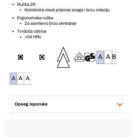
Ručka 2K
Kombinira visok prijenos snage i brzu rotaciju
Ergonomska ručka
Za savršeno brzo okretanje
Tvrdoća oštrice
>54 HRc
Opseg isporuke