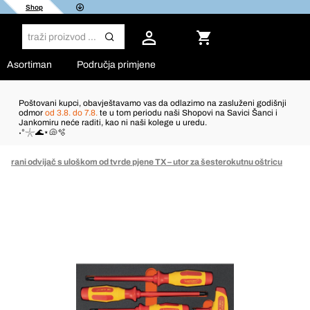
Shop
Asortiman
Područja primjene
Poštovani kupci, obavještavamo vas da odlazimo na zasluženi godišnji
odmor
od 3.8. do 7.8.
te u tom periodu naši Shopovi na Savici Šanci i
Jankomiru neće raditi, kao ni naši kolege u uredu.
˖°𓇼🌊⋆🐚🫧
zolirani odvijač s uloškom od tvrde pjene TX – utor za šesterokutnu oštricu