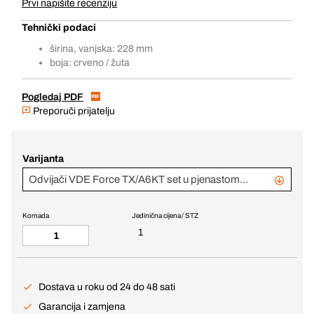
Prvi napišite recenziju
Tehnički podaci
širina, vanjska: 228 mm
boja: crveno / žuta
Pogledaj PDF
Preporuči prijatelju
Varijanta
Odvijači VDE Force TX/A6KT set u pjenastom ulošku
Komada
Jedinična cijena / STZ
1
Dostava u roku od 24 do 48 sati
Garancija i zamjena