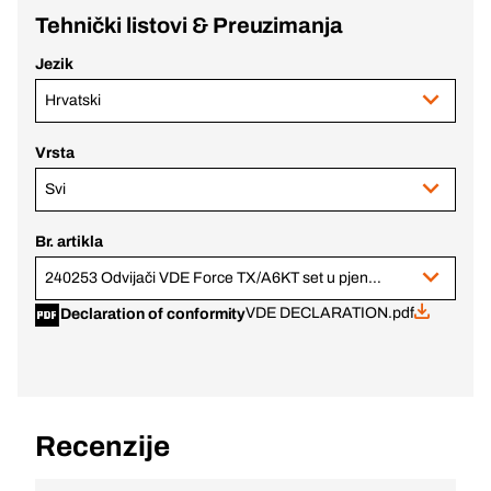
Tehnički listovi & Preuzimanja
Jezik
Hrvatski
Vrsta
Svi
Br. artikla
240253 Odvijači VDE Force TX/A6KT set u pjenastom ulošku
VDE DECLARATION.pdf
Declaration of conformity
Recenzije