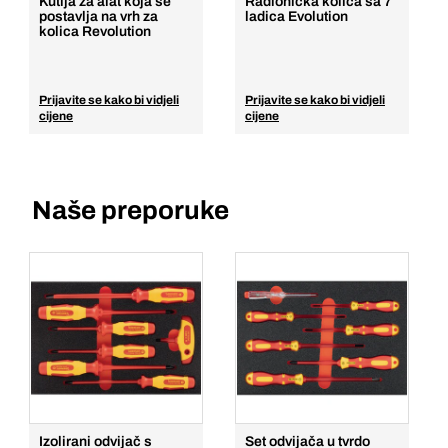
Kutija za alat koja se
Radionička kolica sa 7
postavlja na vrh za
ladica Evolution
kolica Revolution
Prijavite se kako bi vidjeli
Prijavite se kako bi vidjeli
cijene
cijene
Naše preporuke
Izolirani odvijač s
Set odvijača u tvrdo