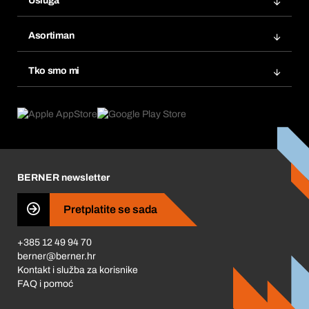
Usluga
Fakture
Bera Modul
Popisi želja
Asortiman
eProcurement
Ponovno naručivanje
Inovacije proizvoda
Tražitelji proizvoda
Tko smo mi
Pretplate
Područja primjene
Što nudimo
Povrati & Reklamacije
Product Compliance
Što nas pokreće
Korporativna društvena odgovornost
Karijera
BERNER newsletter
Business Conduct
Pretplatite se sada
+385 12 49 94 70
berner@berner.hr
Kontakt i služba za korisnike
FAQ i pomoć