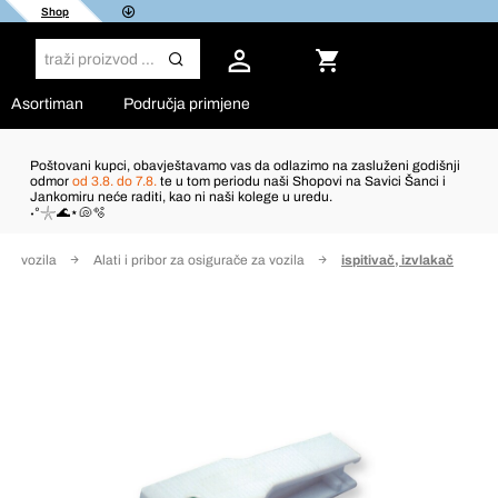
Shop
Asortiman
Područja primjene
Poštovani kupci, obavještavamo vas da odlazimo na zasluženi godišnji
odmor
od 3.8. do 7.8.
te u tom periodu naši Shopovi na Savici Šanci i
Jankomiru neće raditi, kao ni naši kolege u uredu.
˖°𓇼🌊⋆🐚🫧
 za vozila
Alati i pribor za osigurače za vozila
ispitivač, izvlakač