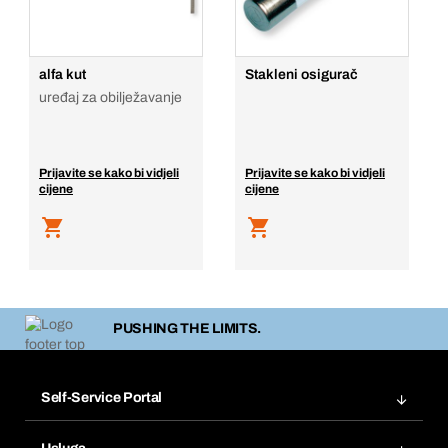
alfa kut
Stakleni osigurač
uređaj za obilježavanje
Prijavite se kako bi vidjeli
Prijavite se kako bi vidjeli
cijene
cijene
PUSHING THE LIMITS.
Self-Service Portal
Narudžbe