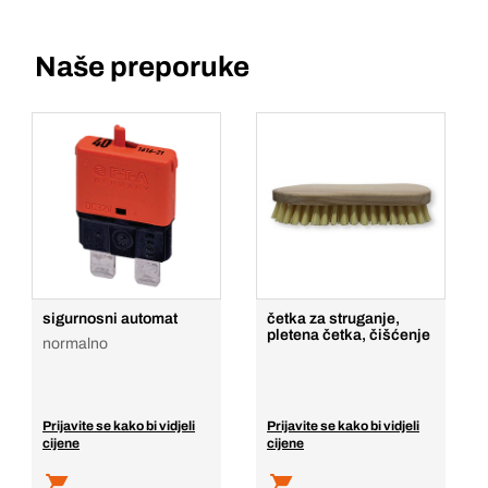
Naše preporuke
sigurnosni automat
četka za struganje,
pletena četka, čišćenje
normalno
Prijavite se kako bi vidjeli
Prijavite se kako bi vidjeli
cijene
cijene