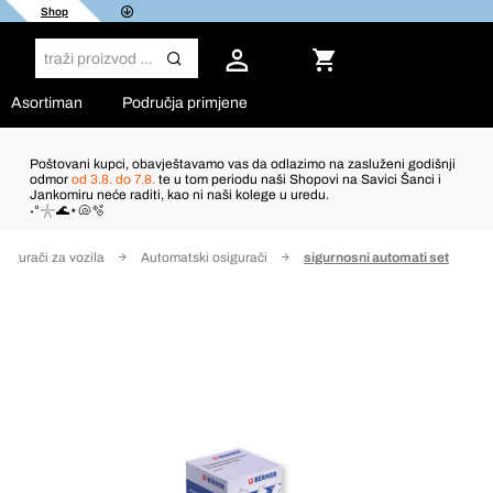
Shop
Asortiman
Područja primjene
Poštovani kupci, obavještavamo vas da odlazimo na zasluženi godišnji
odmor
od 3.8. do 7.8.
te u tom periodu naši Shopovi na Savici Šanci i
Jankomiru neće raditi, kao ni naši kolege u uredu.
˖°𓇼🌊⋆🐚🫧
sigurači za vozila
Automatski osigurači
sigurnosni automati set