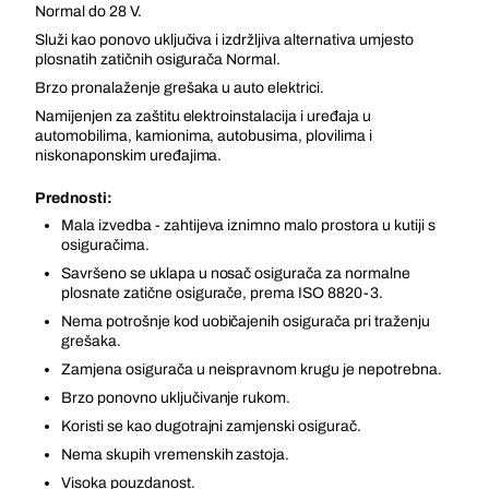
Normal do 28 V.
Služi kao ponovo uključiva i izdržljiva alternativa umjesto
plosnatih zatičnih osigurača Normal.
Brzo pronalaženje grešaka u auto elektrici.
Namijenjen za zaštitu elektroinstalacija i uređaja u
automobilima, kamionima, autobusima, plovilima i
niskonaponskim uređajima.
Prednosti:
Mala izvedba - zahtijeva iznimno malo prostora u kutiji s
osiguračima.
Savršeno se uklapa u nosač osigurača za normalne
plosnate zatične osigurače, prema ISO 8820-3.
Nema potrošnje kod uobičajenih osigurača pri traženju
grešaka.
Zamjena osigurača u neispravnom krugu je nepotrebna.
Brzo ponovno uključivanje rukom.
Koristi se kao dugotrajni zamjenski osigurač.
Nema skupih vremenskih zastoja.
Visoka pouzdanost.