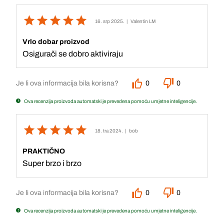
16. srp 2025.
| Valentin LM
Vrlo dobar proizvod
Osigurači se dobro aktiviraju
Je li ova informacija bila korisna?
0
0
Ova recenzija proizvoda automatski je prevedena pomoću umjetne inteligencije.
18. tra 2024.
| bob
PRAKTIČNO
Super brzo i brzo
Je li ova informacija bila korisna?
0
0
Ova recenzija proizvoda automatski je prevedena pomoću umjetne inteligencije.