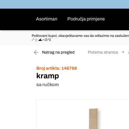
Asortiman
Područja primjene
Poštovani kupci, obavještavamo vas da odlazimo na zaslužen
˖°𓇼🌊⋆🐚🫧
Natrag na pregled
Početna stranica
Broj artikla:
146768
kramp
sa ručkom