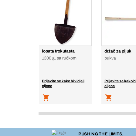
lopata trokutasta
držač za pijuk
1300 g, sa ručkom
bukva
Prijavite se kako bi vidjeli
Prijavite se kako bi
cijene
cijene
PUSHING THE LIMITS.