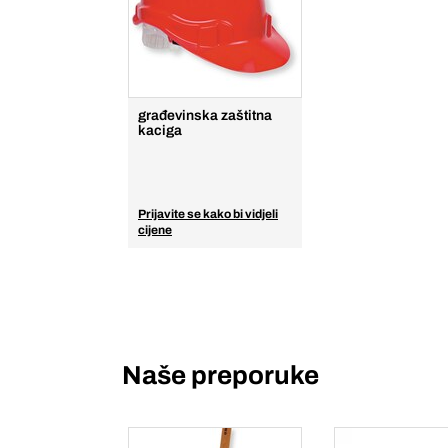
građevinska zaštitna
kaciga
Prijavite se kako bi vidjeli
cijene
Naše preporuke