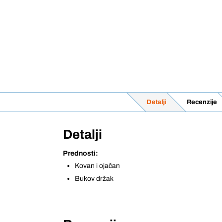
Detalji
Recenzije
Detalji
Prednosti:
Kovan i ojačan
Bukov držak