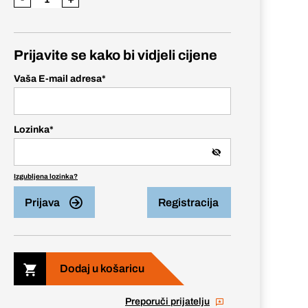
Prijavite se kako bi vidjeli cijene
Vaša E-mail adresa
*
Lozinka
*
Izgubljena lozinka?
Prijava
Registracija
Dodaj u košaricu
Preporuči prijatelju