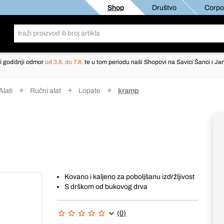
Shop
Društvo
Corpor
i godišnji odmor
od 3.8. do 7.8.
te u tom periodu naši Shopovi na Savici Šanci i Jan
Alati
Ručni alat
Lopate
kramp
Kovano i kaljeno za poboljšanu izdržljivost
S drškom od bukovog drva
(0)