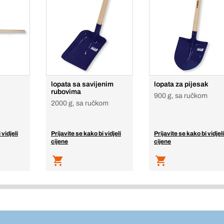
lopata sa savijenim
lopata za pijesak
rubovima
900 g, sa ručkom
2000 g, sa ručkom
 vidjeli
Prijavite se kako bi vidjeli
Prijavite se kako bi vidjeli
cijene
cijene