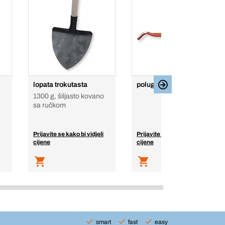
lopata trokutasta
poluga za otvaranje
1300 g, šiljasto kovano
sa ručkom
Prijavite se kako bi vidjeli
Prijavite se kako bi vidjeli
cijene
cijene
smart
fast
easy