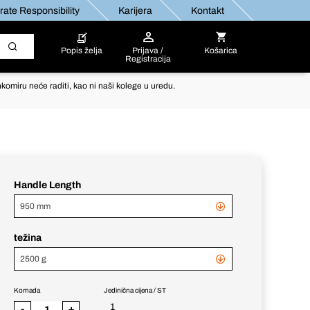
ate Responsibility
Karijera
Kontakt
Popis želja
Prijava /
Košarica
Registracija
komiru neće raditi, kao ni naši kolege u uredu.
Handle Length
950 mm
težina
2500 g
Komada
Jedinična cijena / ST
1
-
+