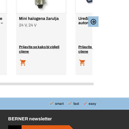
ne
Mini halogena žarulja
Uređaj za ispitivanje
 –
automobilskih žarulja
24 V, 24 V
Prijavite se kako bi vidjeli
Prijavite se kako bi vidjeli
cijene
cijene
smart
fast
easy
BERNER newsletter