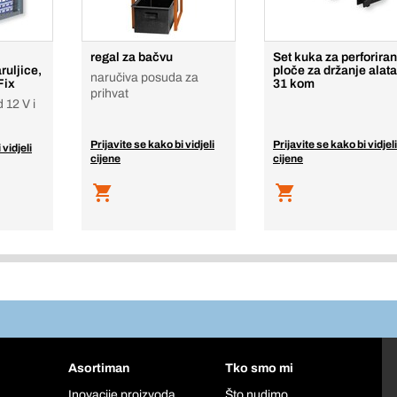
regal za bačvu
Set kuka za perforira
ruljice,
ploče za držanje alata
naručiva posuda za
Fix
31 kom
prihvat
 12 V i
Prijavite se kako bi vidjeli
Prijavite se kako bi vidjeli
 vidjeli
cijene
cijene
Asortiman
Tko smo mi
Inovacije proizvoda
Što nudimo