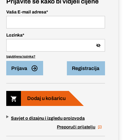
Prijavite se kako bi vidjeli cijene
Vaša E-mail adresa
*
Lozinka
*
Izgubljena lozinka?
Prijava
Registracija
Dodaj u košaricu
Savjet o dizajnu i izgledu proizvoda
Preporuči prijatelju