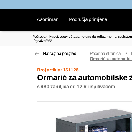
Asortiman
Područja primjene
Poštovani kupci, obavještavamo vas da odlazimo na zaslužen
˖°𓇼🌊⋆🐚🫧
Natrag na pregled
Početna stranica
Ormarić za automobi
Broj artikla:
151125
Ormarić za automobilske 
s 460 žaruljica od 12 V i ispitivačem