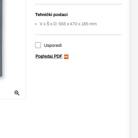
Tehnički podaci
V x Š x D: 555 x 470 x 185 mm
Usporedi
Pogledaj PDF