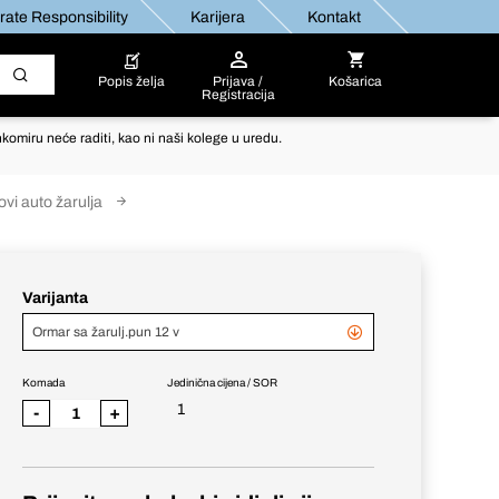
ate Responsibility
Karijera
Kontakt
Popis želja
Prijava /
Košarica
Registracija
komiru neće raditi, kao ni naši kolege u uredu.
ovi auto žarulja
Varijanta
Ormar sa žarulj.pun 12 v
Komada
Jedinična cijena / SOR
1
-
+