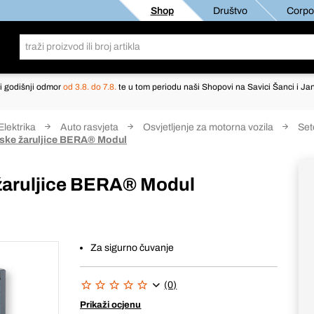
Shop
Društvo
Corpor
i godišnji odmor
od 3.8. do 7.8.
te u tom periodu naši Shopovi na Savici Šanci i Jan
Elektrika
Auto rasvjeta
Osvjetljenje za motorna vozila
Set
lske žaruljice BERA® Modul
žaruljice BERA® Modul
Za sigurno čuvanje
(0)
Prikaži ocjenu