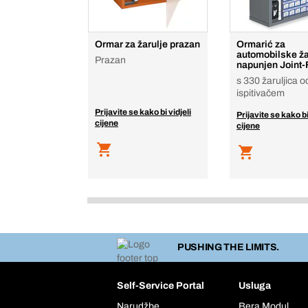
Ormar za žarulje prazan
Ormarić za
automobilske ža
Prazan
napunjen Joint-
s 330 žaruljica od
ispitivačem
Prijavite se kako bi vidjeli
Prijavite se kako bi
cijene
cijene
PUSHING THE LIMITS.
Self-Service Portal
Usluga
Narudžbe
Bera Modul