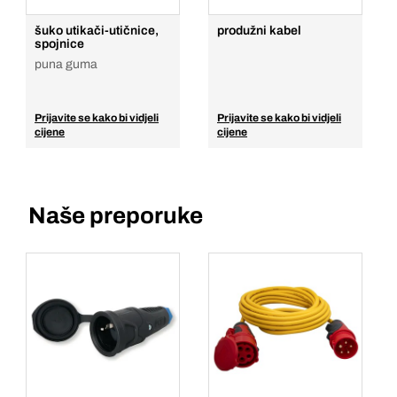
šuko utikači-utičnice,
produžni kabel
spojnice
puna guma
Prijavite se kako bi vidjeli
Prijavite se kako bi vidjeli
cijene
cijene
Naše preporuke