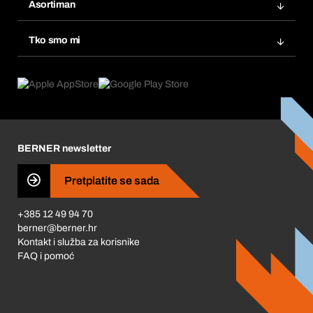
Popisi želja
Asortiman
eProcurement
Ponovno naručivanje
Inovacije proizvoda
Tražitelji proizvoda
Tko smo mi
Pretplate
Područja primjene
Što nudimo
Povrati & Reklamacije
Product Compliance
Što nas pokreće
Korporativna društvena odgovornost
Karijera
BERNER newsletter
Business Conduct
Pretplatite se sada
+385 12 49 94 70
berner@berner.hr
Kontakt i služba za korisnike
FAQ i pomoć