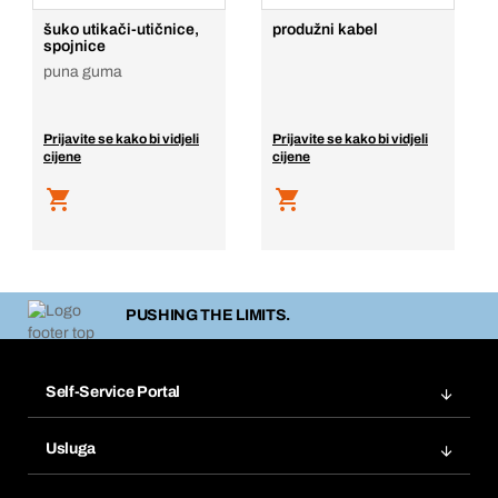
šuko utikači-utičnice,
produžni kabel
spojnice
puna guma
Prijavite se kako bi vidjeli
Prijavite se kako bi vidjeli
cijene
cijene
PUSHING THE LIMITS.
Self-Service Portal
Narudžbe
Usluga
Fakture
Bera Modul