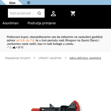
Shop
Asortiman
Područja primjene
Poštovani kupci, obavještavamo vas da odlazimo na zasluženi godišnji
odmor
od 3.8. do 7.8.
te u tom periodu naši Shopovi na Savici Šanci i
Jankomiru neće raditi, kao ni naši kolege u uredu.
˖°𓇼🌊⋆🐚🫧
Napajanje strujom
Utikači i spojnice
jaka-utičnica, spojnica