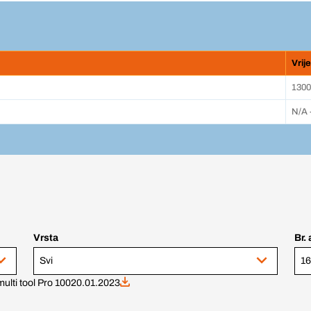
Vrij
1300
N/A 
Vrsta
Br. 
Svi
16
ulti tool Pro 100
20.01.2023