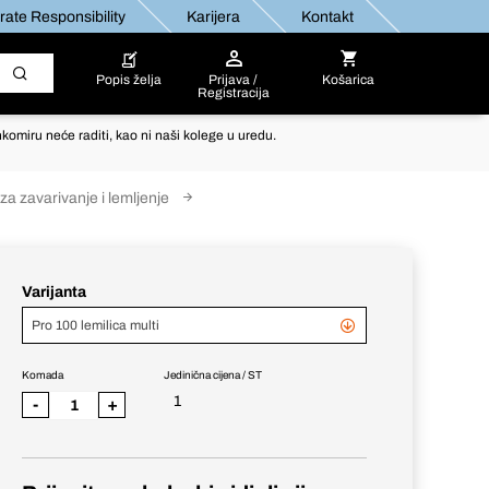
ate Responsibility
Karijera
Kontakt
Popis želja
Prijava /
Košarica
Registracija
komiru neće raditi, kao ni naši kolege u uredu.
 za zavarivanje i lemljenje
Varijanta
Pro 100 lemilica multi
Komada
Jedinična cijena / ST
1
-
+