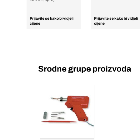
Prijavite se kako bi vidjeli
Prijavite se kako bi vidjeli
cijene
cijene
Srodne grupe proizvoda