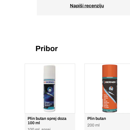
Napiši recenziju
Pribor
Plin butan sprej doza
Plin butan
100 ml
200 ml
100 ml, sprej