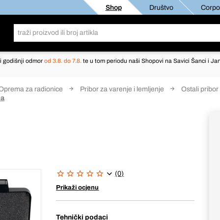
Shop
Društvo
Corpor
i godišnji odmor
od 3.8. do 7.8.
te u tom periodu naši Shopovi na Savici Šanci i Jan
Oprema za radionice
Pribor za varenje i lemljenje
Ostali pribor
ca
(0)
Prikaži ocjenu
Tehnički podaci