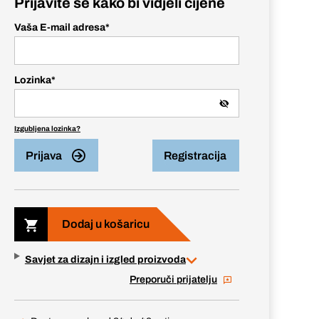
Prijavite se kako bi vidjeli cijene
Vaša E-mail adresa
*
Lozinka
*
Izgubljena lozinka?
Prijava
Registracija
Dodaj u košaricu
Savjet za dizajn i izgled proizvoda
Preporuči prijatelju