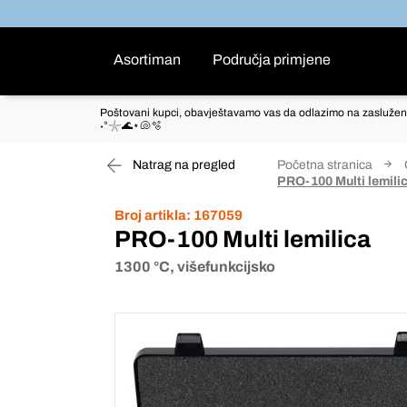
Asortiman
Područja primjene
Poštovani kupci, obavještavamo vas da odlazimo na zaslužen
˖°𓇼🌊⋆🐚🫧
Natrag na pregled
Početna stranica
PRO-100 Multi lemili
Broj artikla:
167059
PRO-100 Multi lemilica
1300 °C, višefunkcijsko