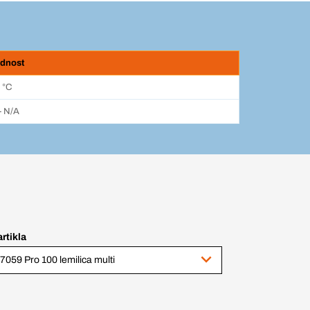
ednost
 °C
- N/A
artikla
7059 Pro 100 lemilica multi