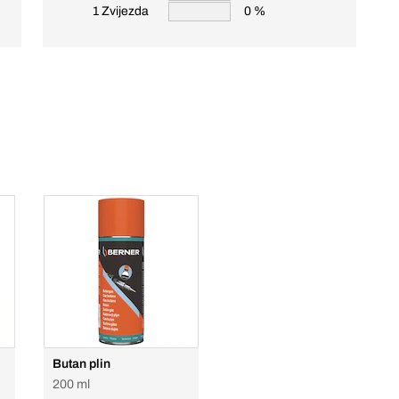
1 Zvijezda
0 %
Butan plin
200 ml