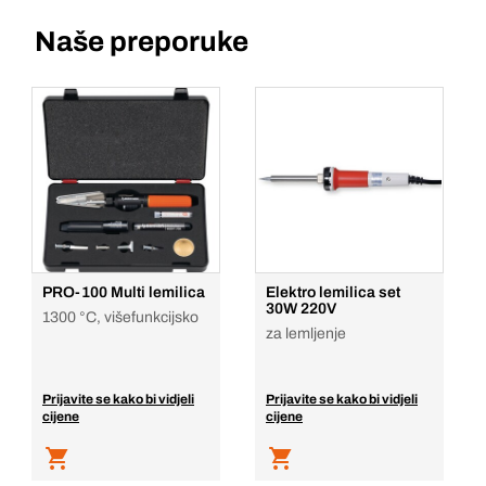
Naše preporuke
PRO-100 Multi lemilica
Elektro lemilica set
30W 220V
1300 °C, višefunkcijsko
za lemljenje
Prijavite se kako bi vidjeli
Prijavite se kako bi vidjeli
cijene
cijene