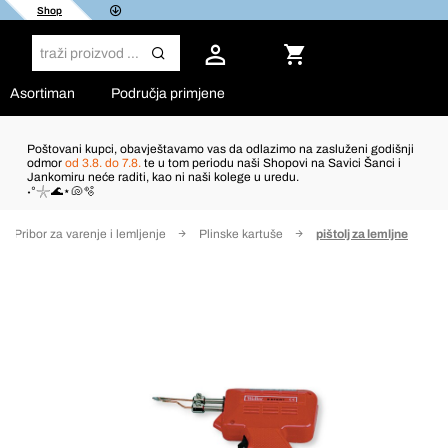
Shop
Asortiman
Područja primjene
Poštovani kupci, obavještavamo vas da odlazimo na zasluženi godišnji
odmor
od 3.8. do 7.8.
te u tom periodu naši Shopovi na Savici Šanci i
Jankomiru neće raditi, kao ni naši kolege u uredu.
˖°𓇼🌊⋆🐚🫧
Pribor za varenje i lemljenje
Plinske kartuše
pištolj za lemljne