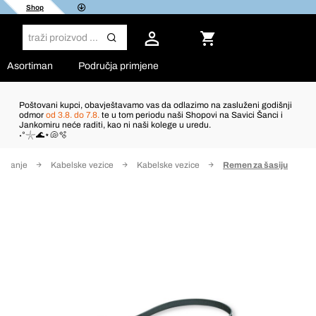
Shop
Asortiman
Područja primjene
Poštovani kupci, obavještavamo vas da odlazimo na zasluženi godišnji
odmor
od 3.8. do 7.8.
te u tom periodu naši Shopovi na Savici Šanci i
Jankomiru neće raditi, kao ni naši kolege u uredu.
˖°𓇼🌊⋆🐚🫧
šćivanje
Kabelske vezice
Kabelske vezice
Remen za šasiju