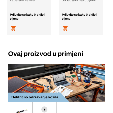
kabelske vezice
obostrano nazubljeno
Prijavite se kako bi vidjeli
Prijavite se kako bi vidjeli
cijene
cijene
Ovaj proizvod u primjeni
Električno održavanje vozila
+