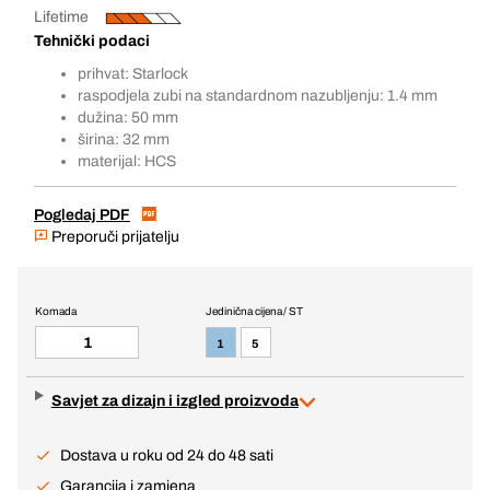
Lifetime
Tehnički podaci
prihvat: Starlock
raspodjela zubi na standardnom nazubljenju: 1.4 mm
dužina: 50 mm
širina: 32 mm
materijal: HCS
Pogledaj PDF
Preporuči prijatelju
Komada
Jedinična cijena / ST
1
5
Savjet za dizajn i izgled proizvoda
Dostava u roku od 24 do 48 sati
Garancija i zamjena