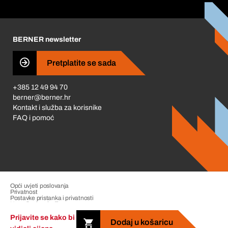
Korporativna društvena odgovornost
Karijera
BERNER newsletter
Business Conduct
Pretplatite se sada
+385 12 49 94 70
berner@berner.hr
Kontakt i služba za korisnike
FAQ i pomoć
Opći uvjeti poslovanja
Privatnost
Postavke pristanka i privatnosti
Upravljanje pritužbama
Impresum
Prijavite se kako bi
Dodaj u košaricu