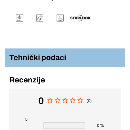
Tehnički podaci
Recenzije
0
(0)
5
0 %