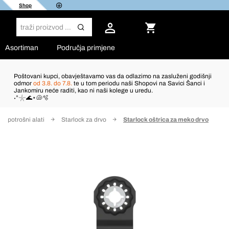
Shop
Asortiman
Područja primjene
Poštovani kupci, obavještavamo vas da odlazimo na zasluženi godišnji
odmor
od 3.8. do 7.8.
te u tom periodu naši Shopovi na Savici Šanci i
Jankomiru neće raditi, kao ni naši kolege u uredu.
˖°𓇼🌊⋆🐚🫧
ck potrošni alati
Starlock za drvo
Starlock oštrica za meko drvo