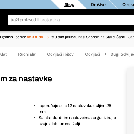
Shop
Društvo
Corpor
i godišnji odmor
od 3.8. do 7.8.
te u tom periodu naši Shopovi na Savici Šanci i Jan
Alati
Ručni alat
Odvijači i bitovi
Odvijači
Dugi odvija
om za nastavke
Isporučuje se s 12 nastavaka duljine 25
mm
Sa standardnim nastavcima: organizirajte
svoje alate prema želji