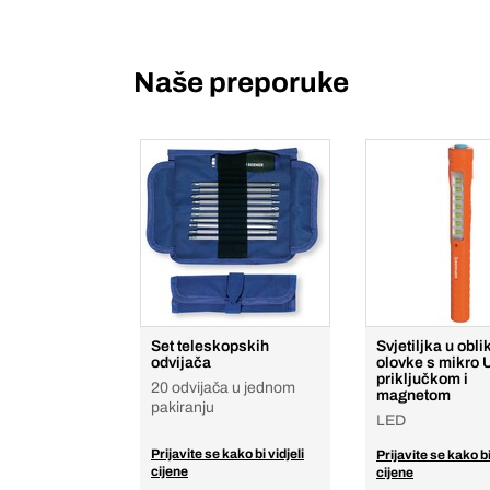
Naše preporuke
Set teleskopskih
Svjetiljka u obli
odvijača
olovke s mikro
priključkom i
20 odvijača u jednom
magnetom
pakiranju
LED
Prijavite se kako bi vidjeli
Prijavite se kako bi
cijene
cijene