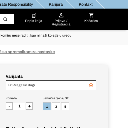
ate Responsibility
Karijera
Kontakt
Popis želja
Prijava /
Košarica
Registracija
komiru neće raditi, kao ni naši kolege u uredu.
č sa spremnikom za nastavke
Varijanta
Bit-Magazin dugi
Komada
Jedinična cijena / ST
-
+
1
3
5