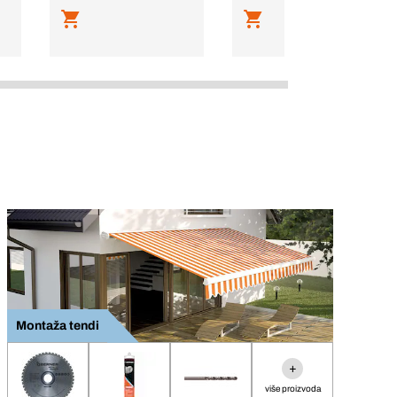
Montaža tendi
+
više proizvoda