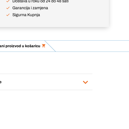
Dostava u roku od 24 do 48 sati
Garancija i zamjena
Sigurna Kupnja
ni proizvod u košaricu
e