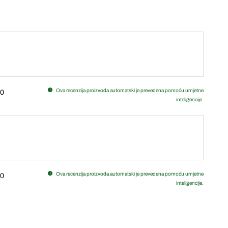
Ova recenzija proizvoda automatski je prevedena pomoću umjetne
0
inteligencije.
Ova recenzija proizvoda automatski je prevedena pomoću umjetne
0
inteligencije.