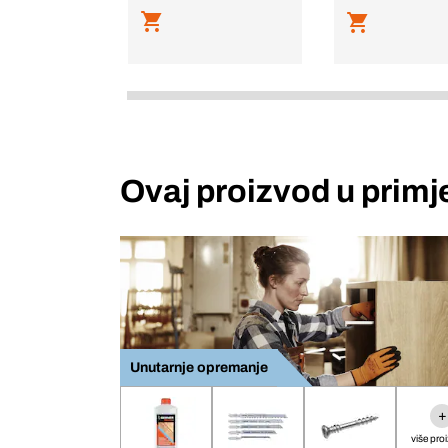
Ovaj proizvod u primj
Unutarnje opremanje
+
više pro