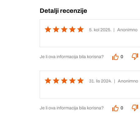
Detalji recenzije
5. kol 2025.
| Anonimno
Je li ova informacija bila korisna?
0
31. lis 2024.
| Anonimno
Je li ova informacija bila korisna?
0