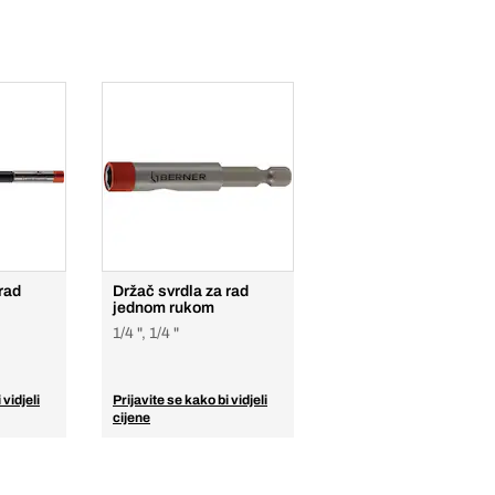
rad
Držač svrdla za rad
jednom rukom
1/4 ", 1/4 "
 vidjeli
Prijavite se kako bi vidjeli
cijene