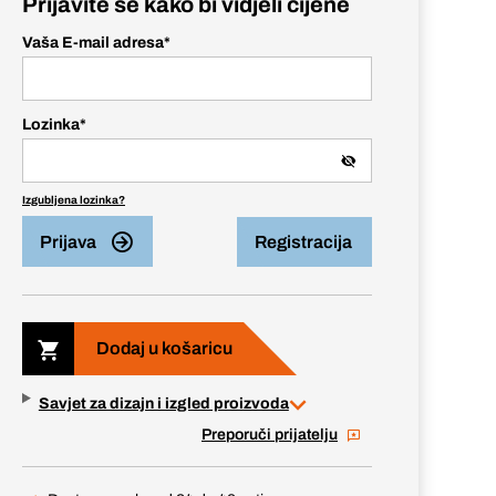
Prijavite se kako bi vidjeli cijene
Vaša E-mail adresa
*
Lozinka
*
Izgubljena lozinka?
Prijava
Registracija
Dodaj u košaricu
Savjet za dizajn i izgled proizvoda
Preporuči prijatelju