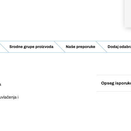
Srodne grupe proizvoda
Naše preporuke
Dodaj odabra
Opseg isporuk
a
vlačenja i