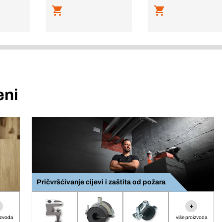
eni
Pričvršćivanje cijevi i zaštita od požara
+
izvoda
više proizvoda