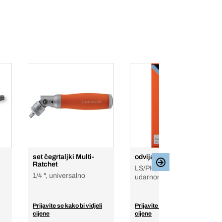
set čegrtaljki Multi-
odvijači-sortiment 2K
Ratchet
LS/PH, Premium, sa
1/4 ", universalno
udarnom kapom
Prijavite se kako bi vidjeli
Prijavite se kako bi vidjeli
cijene
cijene