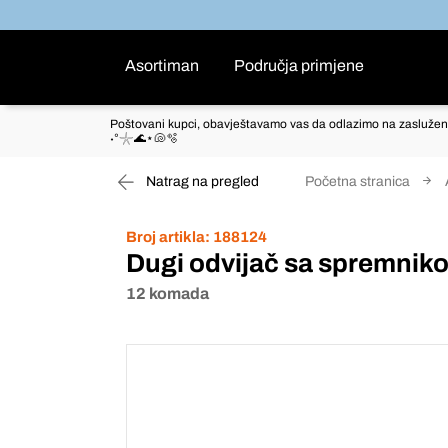
Asortiman
Područja primjene
Poštovani kupci, obavještavamo vas da odlazimo na zaslužen
˖°𓇼🌊⋆🐚🫧
Natrag na pregled
Početna stranica
Broj artikla:
188124
Dugi odvijač sa spremnik
12 komada