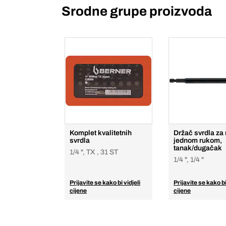
Srodne grupe proizvoda
Komplet kvalitetnih
Držač svrdla za 
svrdla
jednom rukom,
tanak/dugačak
1/4 ", TX , 31 ST
1/4 ", 1/4 "
Prijavite se kako bi vidjeli
Prijavite se kako bi
cijene
cijene