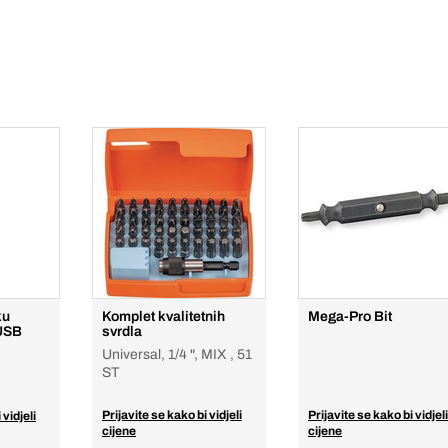
ku
Komplet kvalitetnih
Mega-Pro Bit
 USB
svrdla
Universal, 1/4 ", MIX , 51
ST
Prijavite se kako bi vidjeli
Prijavite se kako bi vidjeli
 vidjeli
cijene
cijene