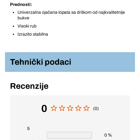
Prednosti:
Univerzalna ojačana lopata sa drškom od najkvalitetnije
bukve
Visoki rub
Izrazito stabilna
Tehnički podaci
Recenzije
0
(0)
5
0 %