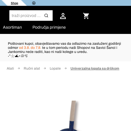
Shop
Asortiman
Područja primjene
Poštovani kupci, obavještavamo vas da odlazimo na zasluženi godišnji
odmor
od 3.8. do 7.8.
te u tom periodu naši Shopovi na Savici Šanci i
Jankomiru neće raditi, kao ni naši kolege u uredu.
˖°𓇼🌊⋆🐚🫧
Alati
Ručni alat
Lopate
Univerzalna lopata sa drškom