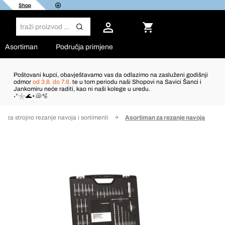
Shop
Asortiman
Područja primjene
Poštovani kupci, obavještavamo vas da odlazimo na zasluženi godišnji
odmor
od 3.8. do 7.8.
te u tom periodu naši Shopovi na Savici Šanci i
Jankomiru neće raditi, kao ni naši kolege u uredu.
˖°𓇼🌊⋆🐚🫧
vi za strojno rezanje navoja i sortimenti
Asortiman za rezanje navoja