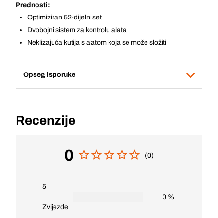
Prednosti:
Optimiziran 52-dijelni set
Dvobojni sistem za kontrolu alata
Neklizajuća kutija s alatom koja se može složiti
Opseg isporuke
Recenzije
0
(0)
5
0 %
Zvijezde