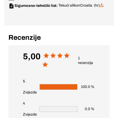
Tekući silikon
Croatia (hr)
Sigurnosno-tehnički list:
Recenzije
5,00
1
recenzija
5
100.0 %
Zvijezde
4
0.0 %
Zvijezde