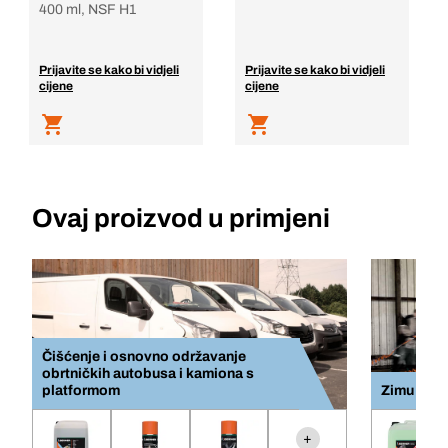
400 ml, NSF H1
Prijavite se kako bi vidjeli
Prijavite se kako bi vidjeli
cijene
cijene
Ovaj proizvod u primjeni
Čišćenje i osnovno održavanje
obrtničkih autobusa i kamiona s
platformom
Zimu
+