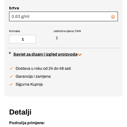
brtva
0,63 g/ml
Komada
Jedinična cijena / CAN
1
Savjet za dizajn i izgled proizvoda
Dostava u roku od 24 do 48 sati
Garancija i zamjena
Sigurna Kupnja
Detalji
Područja primjene: