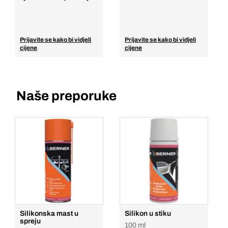
Prijavite se kako bi vidjeli
Prijavite se kako bi vidjeli
cijene
cijene
Naše preporuke
Silikonska mast u
Silikon u stiku
spreju
100 ml