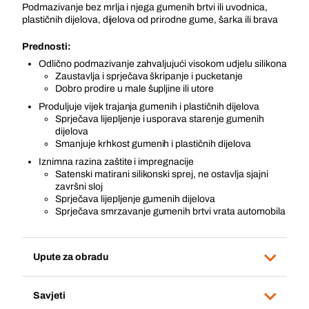
Podmazivanje bez mrlja i njega gumenih brtvi ili uvodnica,
plastičnih dijelova, dijelova od prirodne gume, šarka ili brava
Prednosti:
Odlično podmazivanje zahvaljujući visokom udjelu silikona
Zaustavlja i sprječava škripanje i pucketanje
Dobro prodire u male šupljine ili utore
Produljuje vijek trajanja gumenih i plastičnih dijelova
Sprječava lijepljenje i usporava starenje gumenih
dijelova
Smanjuje krhkost gumenih i plastičnih dijelova
Iznimna razina zaštite i impregnacije
Satenski matirani silikonski sprej, ne ostavlja sjajni
završni sloj
Sprječava lijepljenje gumenih dijelova
Sprječava smrzavanje gumenih brtvi vrata automobila
Upute za obradu
Savjeti