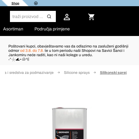
Shop
Asortiman
Područja primjene
Poštovani kupci, obavještavamo vas da odlazimo na zasluženi godišnji
odmor
od 3.8. do 7.8.
te u tom periodu naši Shopovi na Savici Šanci i
Jankomiru neće raditi, kao ni naši kolege u uredu.
˖°𓇼🌊⋆🐚🫧
pala i sredstva za podmazivanje
Silicone sprays
Silikonski sprej