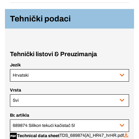
Tehnički podaci
Tehnički listovi & Preuzimanja
Jezik
Hrvatski
Vrsta
Svi
Br. artikla
689874 Silikon tekući kačistač 5l
TDS_689874[A]_HR47_hrHR.pdf
Technical data sheet