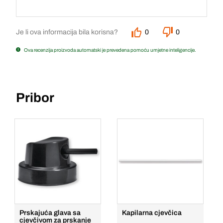
Je li ova informacija bila korisna?
0
0
Ova recenzija proizvoda automatski je prevedena pomoću umjetne inteligencije.
Pribor
Prskajuća glava sa
Kapilarna cjevčica
cjevčivom za prskanje