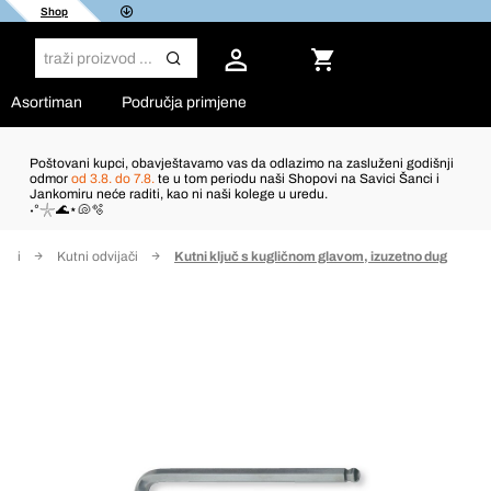
Shop
Asortiman
Područja primjene
Poštovani kupci, obavještavamo vas da odlazimo na zasluženi godišnji
odmor
od 3.8. do 7.8.
te u tom periodu naši Shopovi na Savici Šanci i
Jankomiru neće raditi, kao ni naši kolege u uredu.
˖°𓇼🌊⋆🐚🫧
tovi
Kutni odvijači
Kutni ključ s kugličnom glavom, izuzetno dug