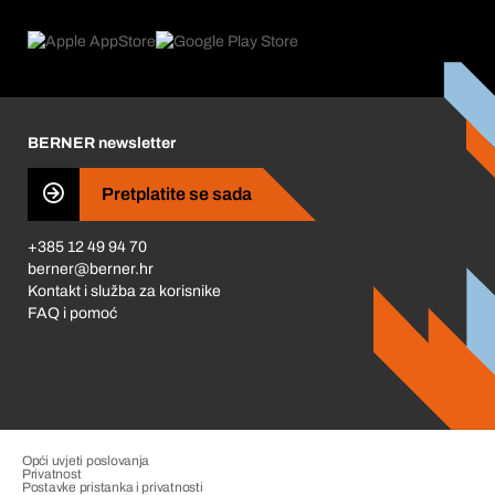
Što nudimo
Povrati & Reklamacije
Product Compliance
Što nas pokreće
Korporativna društvena odgovornost
Karijera
BERNER newsletter
Business Conduct
Pretplatite se sada
+385 12 49 94 70
berner@berner.hr
Kontakt i služba za korisnike
FAQ i pomoć
Opći uvjeti poslovanja
Privatnost
Postavke pristanka i privatnosti