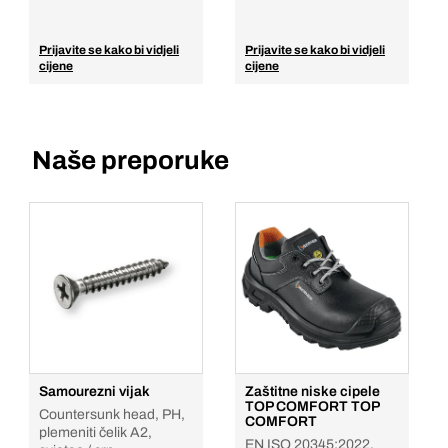
Prijavite se kako bi vidjeli
Prijavite se kako bi vidjeli
cijene
cijene
Naše preporuke
Samourezni vijak
Zaštitne niske cipele
TOP COMFORT TOP
Countersunk head, PH,
COMFORT
plemeniti čelik A2,
EN ISO 20345:2022,