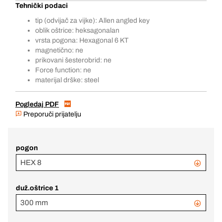
Tehnički podaci
tip (odvijač za vijke): Allen angled key
oblik oštrice: heksagonalan
vrsta pogona: Hexagonal 6 KT
magnetično: ne
prikovani šesterobrid: ne
Force function: ne
materijal drške: steel
Pogledaj PDF
Preporuči prijatelju
pogon
HEX 8
duž.oštrice 1
300 mm