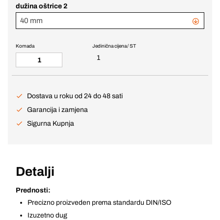
dužina oštrice 2
40 mm
Komada
Jedinična cijena / ST
1
Dostava u roku od 24 do 48 sati
Garancija i zamjena
Sigurna Kupnja
Detalji
Prednosti:
Precizno proizveden prema standardu DIN/ISO
Izuzetno dug