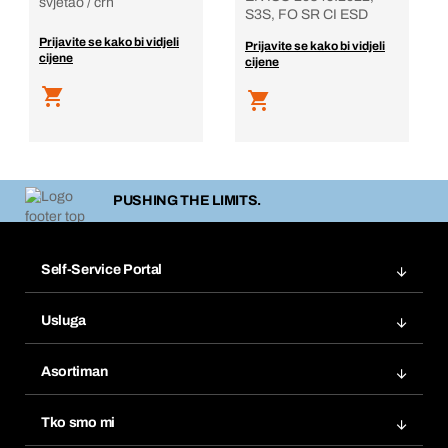
svjetao / crn
S3S, FO SR CI ESD
Prijavite se kako bi vidjeli
Prijavite se kako bi vidjeli
cijene
cijene
PUSHING THE LIMITS.
Self-Service Portal
Narudžbe
Usluga
Fakture
Bera Modul
Popisi želja
Asortiman
eProcurement
Ponovno naručivanje
Inovacije proizvoda
Tražitelji proizvoda
Tko smo mi
Pretplate
Područja primjene