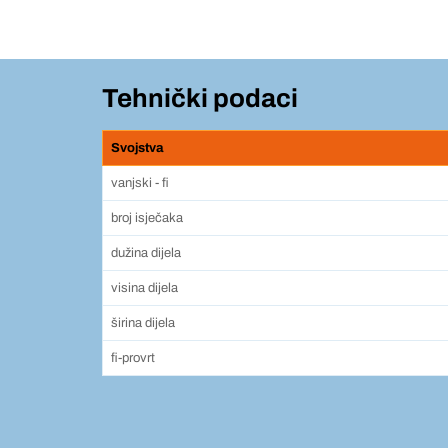
Tehnički podaci
Svojstva
vanjski - fi
broj isječaka
dužina dijela
visina dijela
širina dijela
fi-provrt