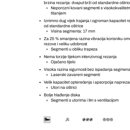
brzina rezanja: dvaput brži od standardne oštric
Neporozni kovani segmenti s visokokvalitet
titanijem
Iznimno dug vijek trajanja i ogroman kapacitet re
od standardne oštrice
Visina segmenta: 17 mm
Za 25 % smanjena razina vibracija korisniku o
rezove i veliku udobnost
Segmenti u obliku trapeza
Nema torzije tijekom intenzivnog rezanja
Ojačano tijelo
Visoka razina sigurnosti bez ispadanja segmen
Laserski zavareni segmenti
Velik kapacitet opterećenja i apsorpcija napreza
Utori na oštrici
Bolje hlađenje diska
Segmenti s utorima i lim s ventilacijom