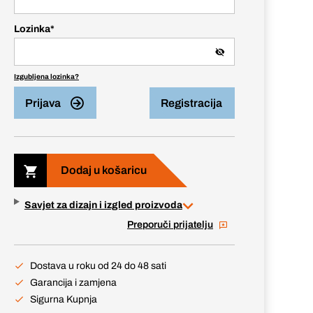
Lozinka
*
Izgubljena lozinka?
Prijava
Registracija
Dodaj u košaricu
Savjet za dizajn i izgled proizvoda
Preporuči prijatelju
Dostava u roku od 24 do 48 sati
Garancija i zamjena
Sigurna Kupnja