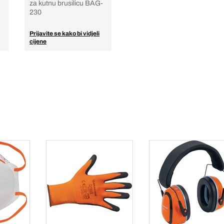
za kutnu brusilicu BAG-
230
Prijavite se kako bi vidjeli
cijene