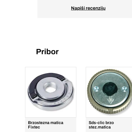
Napiši recenziju
Pribor
Brzostezna matica
Sds-clic brzo
Fixtec
stez.matica