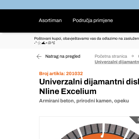
Asortiman
Područja primjene
Poštovani kupci, obavještavamo vas da odlazimo na zaslužen
˖°𓇼🌊⋆🐚🫧
Natrag na pregled
Početna stranica
Univerzalni dijaman
Broj artikla:
201032
Univerzalni dijamantni 
Nline Excelium
Armirani beton, prirodni kamen, opeku