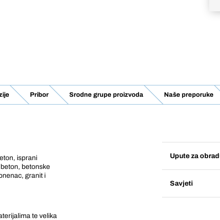
ije
Pribor
Srodne grupe proizvoda
Naše preporuke
Upute za obrad
eton, isprani
i beton, betonske
nenac, granit i
Savjeti
erijalima te velika