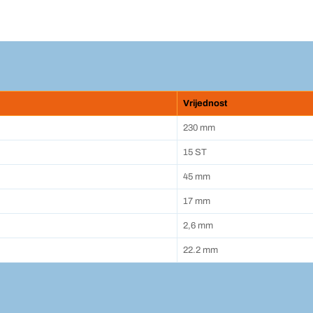
Vrijednost
230 mm
15 ST
45 mm
17 mm
2,6 mm
22.2 mm