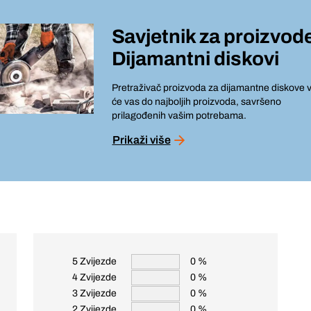
Savjetnik za proizvod
Dijamantni diskovi
Pretraživač proizvoda za dijamantne diskove v
će vas do najboljih proizvoda, savršeno
prilagođenih vašim potrebama.
Prikaži više
5 Zvijezde
0 %
4 Zvijezde
0 %
3 Zvijezde
0 %
2 Zvijezde
0 %