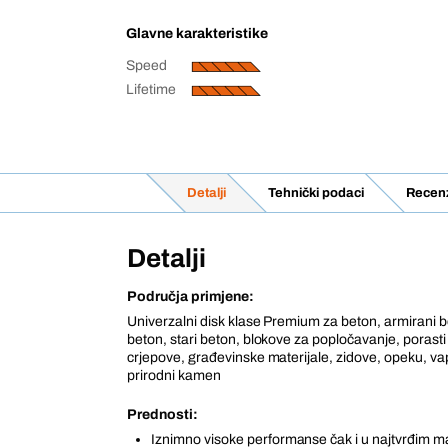
Glavne karakteristike
Speed
Lifetime
Detalji
Tehnički podaci
Recenz
Detalji
Područja primjene:
Univerzalni disk klase Premium za beton, armirani b
beton, stari beton, blokove za popločavanje, porast
crjepove, građevinske materijale, zidove, opeku, vap
prirodni kamen
Prednosti:
Iznimno visoke performanse čak i u najtvrđim mat