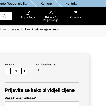
ate Responsibility
Karijera
Kontakt
Popis želja
Prijava /
Košarica
Registracija
komiru neće raditi, kao ni naši kolege u uredu.
Komada
Jedinična cijena / ST
1
-
+
Prijavite se kako bi vidjeli cijene
Vaša E-mail adresa
*