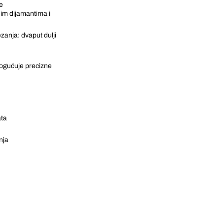
e
nim dijamantima i
zanja: dvaput dulji
mogućuje precizne
ata
nja