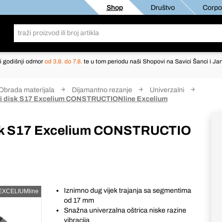
Shop
Društvo
Corpor
i godišnji odmor
od 3.8. do 7.8.
te u tom periodu naši Shopovi na Savici Šanci i Jan
Obrada materijala
Dijamantno rezanje
Univerzalni
tni disk S17 Excelium CONSTRUCTIONline Excelium
disk S17 Excelium CONSTRUCTIO
Iznimno dug vijek trajanja sa segmentima
EXCELIUMline
od 17 mm
Snažna univerzalna oštrica niske razine
vibracija