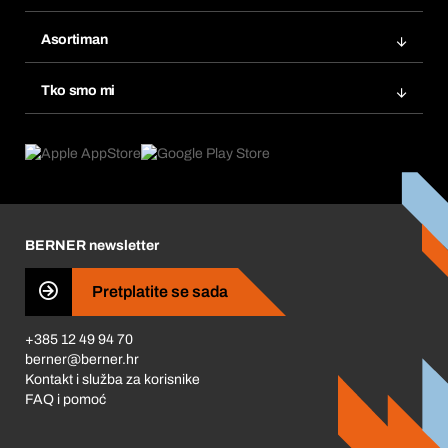
Fakture
Bera Modul
Popisi želja
Asortiman
eProcurement
Ponovno naručivanje
Inovacije proizvoda
Tražitelji proizvoda
Tko smo mi
Pretplate
Područja primjene
Što nudimo
Povrati & Reklamacije
Product Compliance
Što nas pokreće
Korporativna društvena odgovornost
Karijera
BERNER newsletter
Business Conduct
Pretplatite se sada
+385 12 49 94 70
berner@berner.hr
Kontakt i služba za korisnike
FAQ i pomoć