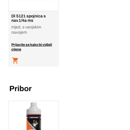
Dodaj u košaricu
Dl 5121 spojnica s
nav.1/4a ms
mjed, s vanjskim
navojem
Prijavite se kako bi vidjeli
cijene
Pribor