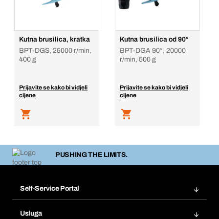
Kutna brusilica, kratka
Kutna brusilica od 90°
BPT-DGS, 25000 r/min,
BPT-DGA 90°, 20000
400 g
r/min, 500 g
Prijavite se kako bi vidjeli
Prijavite se kako bi vidjeli
cijene
cijene
PUSHING THE LIMITS.
Self-Service Portal
Narudžbe
Usluga