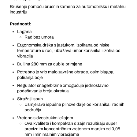
Brušenje pomoću brusnih kamena za automobilsku i metalnu
industriju
Prednosti:
Lagana
Rad bez umora
Ergonomska drška s jastukom, izolirana od niske
temperature u ruci, ublažava umor korisnika i izolira od
vibracija
Duljina 280 mm za dublje primjene
Potrebno je vrlo malo završne obrade, osim blagog
poliranja boje
Regulator snage/brzine omogućuje jednostavno
podešavanje broja okretaja
Stražnji ispuh
Usmjerava ispušne plinove dalje od korisnika i radnih
područja
Vreteno s dvostrukim ležajem
Ova kvaliteta i kompaktan dizajn rezultiraju super
preciznim koncentričnim vretenom manjim od 0,05
mm i minimalnim vibracijama