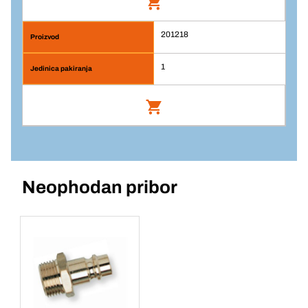
201218
Br. artikla: 201217
1
Prijava
Jedinična cijena/ST
1
Br. artikla: 201218
Komada
Neophodan pribor
Prijava
Dodaj u košaricu
Jedinična cijena/ST
1
Komada