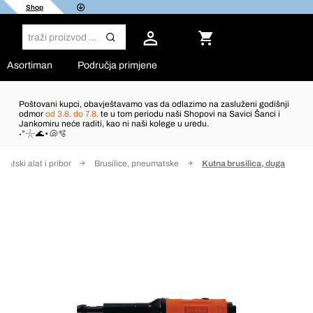
Shop
Asortiman
Područja primjene
Poštovani kupci, obavještavamo vas da odlazimo na zasluženi godišnji
odmor
od 3.8. do 7.8.
te u tom periodu naši Shopovi na Savici Šanci i
Jankomiru neće raditi, kao ni naši kolege u uredu.
˖°𓇼🌊⋆🐚🫧
atski alat i pribor
Brusilice, pneumatske
Kutna brusilica, duga