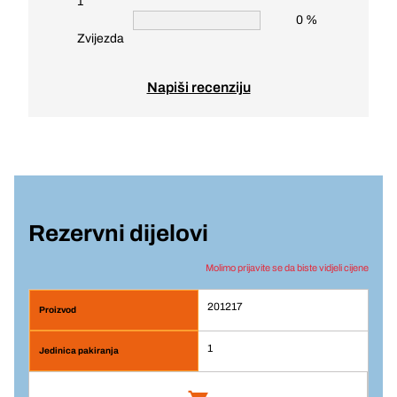
1
0 %
Zvijezda
Napiši recenziju
Rezervni dijelovi
Molimo prijavite se da biste vidjeli cijene
201217
1