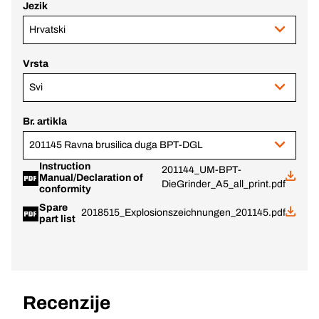
Jezik
Hrvatski
Vrsta
Svi
Br. artikla
201145 Ravna brusilica duga BPT-DGL
Instruction
201144_UM-BPT-
Manual/Declaration of
DieGrinder_A5_all_print.pdf
conformity
Spare
2018515_Explosionszeichnungen_201145.pdf
part list
Recenzije