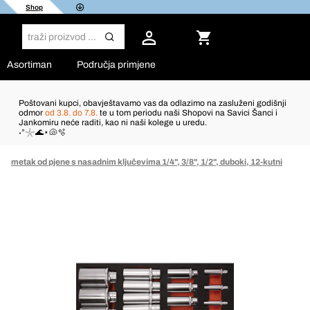
Shop
Asortiman
Područja primjene
Poštovani kupci, obavještavamo vas da odlazimo na zasluženi godišnji
odmor
od 3.8. do 7.8.
te u tom periodu naši Shopovi na Savici Šanci i
Jankomiru neće raditi, kao ni naši kolege u uredu.
˖°𓇼🌊⋆🐚🫧
Umetak od pjene s nasadnim ključevima 1/4", 3/8", 1/2", duboki, 12-kutni