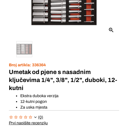
Broj artikla:
336364
Umetak od pjene s nasadnim
ključevima 1/4", 3/8", 1/2", duboki, 12-
kutni
Ekstra duboka verzija
12-kutni pogon
Za uska mjesta
(0)
Prvi napišite recenziju