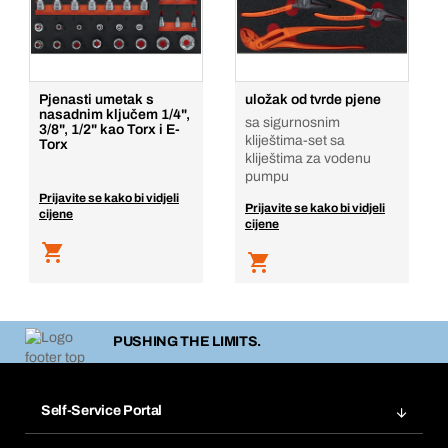
Pjenasti umetak s
uložak od tvrde pjene
nasadnim ključem 1/4",
sa sigurnosnim
3/8", 1/2" kao Torx i E-
kliještima-set sa
Torx
kliještima za vodenu
pumpu
Prijavite se kako bi vidjeli
Prijavite se kako bi vidjeli
cijene
cijene
PUSHING THE LIMITS.
Self-Service Portal
Narudžbe