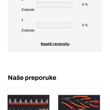
0 %
Zvijezde
1
0 %
Zvijezda
Napiši recenziju
Naše preporuke