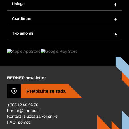
Usluga
Fakture
Bera Modul
Popisi želja
Asortiman
eProcurement
Ponovno naručivanje
Inovacije proizvoda
Tražitelji proizvoda
Tko smo mi
Pretplate
Područja primjene
Što nudimo
Povrati & Reklamacije
Product Compliance
Što nas pokreće
Korporativna društvena odgovornost
Karijera
BERNER newsletter
Business Conduct
Pretplatite se sada
+385 12 49 94 70
berner@berner.hr
Kontakt i služba za korisnike
FAQ i pomoć