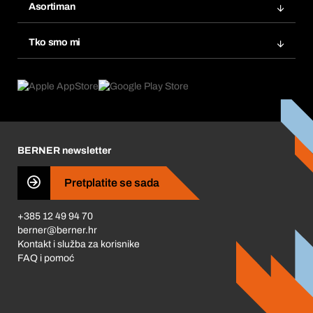
Popisi želja
Asortiman
eProcurement
Ponovno naručivanje
Inovacije proizvoda
Tražitelji proizvoda
Tko smo mi
Pretplate
Područja primjene
Što nudimo
Povrati & Reklamacije
Product Compliance
Što nas pokreće
Korporativna društvena odgovornost
Karijera
BERNER newsletter
Business Conduct
Pretplatite se sada
+385 12 49 94 70
berner@berner.hr
Kontakt i služba za korisnike
FAQ i pomoć