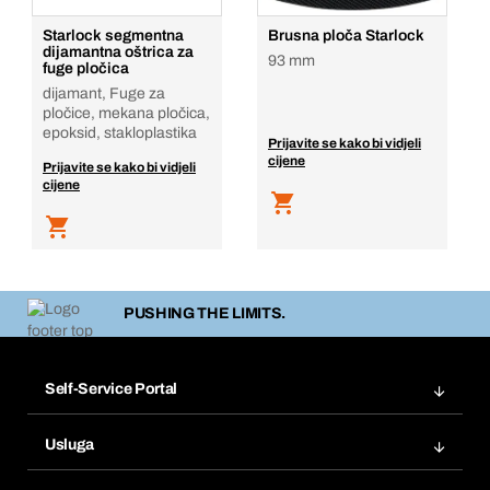
Starlock segmentna
Brusna ploča Starlock
dijamantna oštrica za
93 mm
fuge pločica
dijamant, Fuge za
pločice, mekana pločica,
epoksid, stakloplastika
Prijavite se kako bi vidjeli
cijene
Prijavite se kako bi vidjeli
cijene
PUSHING THE LIMITS.
Self-Service Portal
Narudžbe
Usluga
Fakture
Bera Modul