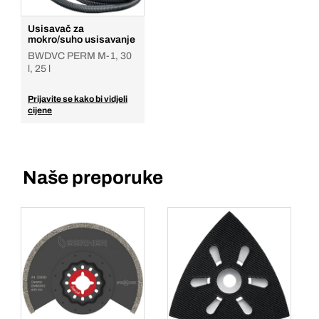
Usisavač za
mokro/suho usisavanje
BWDVC PERM M-1, 30
l, 25 l
Prijavite se kako bi vidjeli
cijene
Naše preporuke