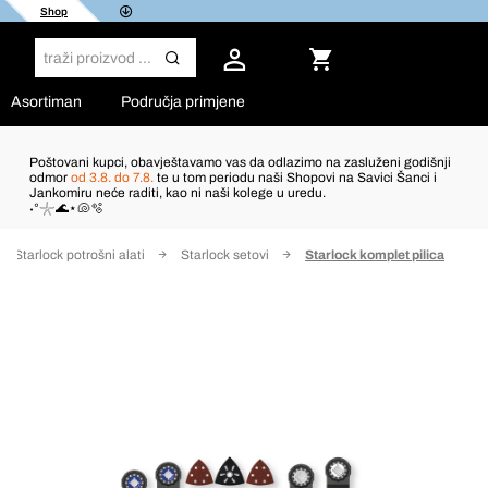
Shop
Asortiman
Područja primjene
Poštovani kupci, obavještavamo vas da odlazimo na zasluženi godišnji
odmor
od 3.8. do 7.8.
te u tom periodu naši Shopovi na Savici Šanci i
Jankomiru neće raditi, kao ni naši kolege u uredu.
˖°𓇼🌊⋆🐚🫧
Starlock potrošni alati
Starlock setovi
Starlock komplet pilica