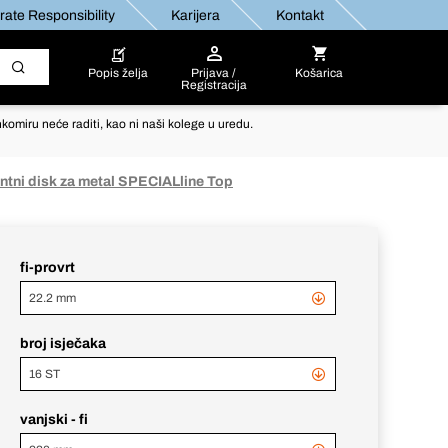
ate Responsibility
Karijera
Kontakt
Popis želja
Prijava /
Košarica
Registracija
komiru neće raditi, kao ni naši kolege u uredu.
ntni disk za metal SPECIALline Top
fi-provrt
22.2 mm
broj isječaka
16 ST
vanjski - fi