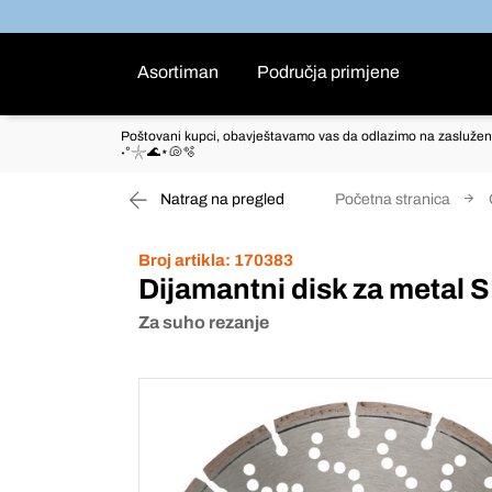
Asortiman
Područja primjene
Poštovani kupci, obavještavamo vas da odlazimo na zaslužen
˖°𓇼🌊⋆🐚🫧
Natrag na pregled
Početna stranica
Broj artikla:
170383
Dijamantni disk za metal 
Za suho rezanje