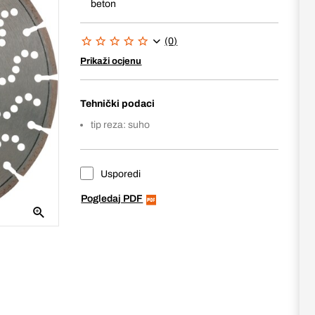
beton
(0)
Prikaži ocjenu
Tehnički podaci
tip reza: suho
Usporedi
Pogledaj PDF