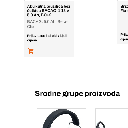
Aku kutna brusilica bez
Brz
četkica BACAG-1 18 V,
Fix
5,0 Ah, BC+2
BACAG, 5.0 Ah, Bera-
Clic
Prija
Prijavite se kako bi vidjeli
cije
cijene
Srodne grupe proizvoda