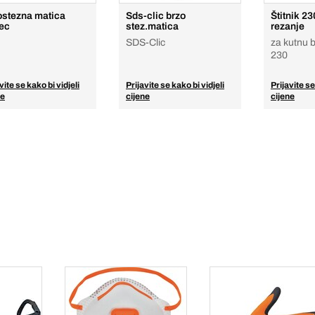
ostezna matica
Sds-clic brzo
Štitnik 2
tec
stez.matica
rezanje
SDS-Clic
za kutnu 
230
vite se kako bi vidjeli
Prijavite se kako bi vidjeli
Prijavite se
ne
cijene
cijene