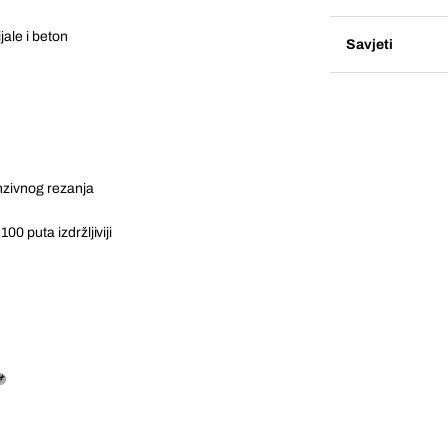
ale i beton
Savjeti
nzivnog rezanja
100 puta izdržljiviji
u