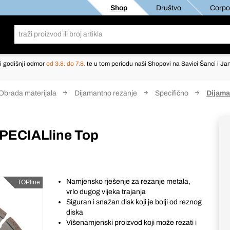
Shop
Društvo
Corpor
i godišnji odmor
od 3.8. do 7.8.
te u tom periodu naši Shopovi na Savici Šanci i Jan
Obrada materijala
Dijamantno rezanje
Specifično
Dijama
SPECIALline Top
Namjensko rješenje za rezanje metala,
TOPline
vrlo dugog vijeka trajanja
Siguran i snažan disk koji je bolji od reznog
diska
Višenamjenski proizvod koji može rezati i