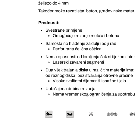
željezo do 4 mm
Također može rezati stari beton, građevinske materij
Prednosti:
Svestrane primjene
Omogućuje rezanje metala i betona
Samostalno hlađenje za dulji i bolji rad
Perforirana čelična oštrica
Nema opasnosti od lomljenja čak ni tijekom inte
Laserski zavareni segmenti
Dug vijek trajanja diska u različitim materijalima: 
od reznog diska, bez stvaranja otrovne prašine
Visokokvalitetni dijamanti i snažno tijelo
Uobičajena dubina rezanja
Nema vremenskog ograničenja za upotreb