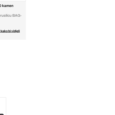
30 kamen
brusilicu BAG-
 kako bi vidjeli