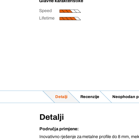
Glavne karakteristike
Speed
Lifetime
Detalji
Recenzije
Neophodan pr
Detalji
Područja primjene:
Inovativno rješenje za metalne profile do 8 mm, meki 