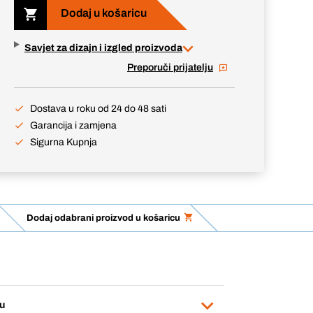
Dodaj u košaricu
Savjet za dizajn i izgled proizvoda
Preporuči prijatelju
Dostava u roku od 24 do 48 sati
Garancija i zamjena
Sigurna Kupnja
Dodaj odabrani proizvod u košaricu
u