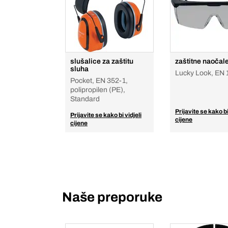
slušalice za zaštitu
zaštitne naočal
sluha
Lucky Look, EN 
Pocket, EN 352-1,
polipropilen (PE),
Standard
Prijavite se kako bi
Prijavite se kako bi vidjeli
cijene
cijene
Naše preporuke