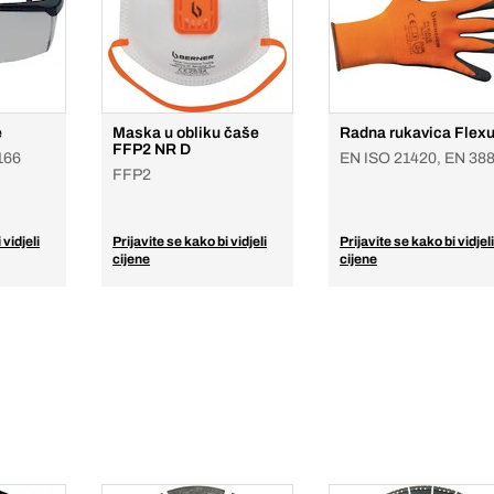
e
Maska u obliku čaše
Radna rukavica Flex
FFP2 NR D
166
EN ISO 21420, EN 38
FFP2
 vidjeli
Prijavite se kako bi vidjeli
Prijavite se kako bi vidjeli
cijene
cijene