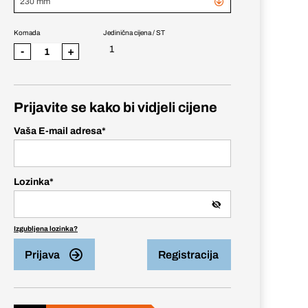
230 mm
Komada
Jedinična cijena / ST
1
-
+
Prijavite se kako bi vidjeli cijene
Vaša E-mail adresa
*
Lozinka
*
Izgubljena lozinka?
Prijava
Registracija