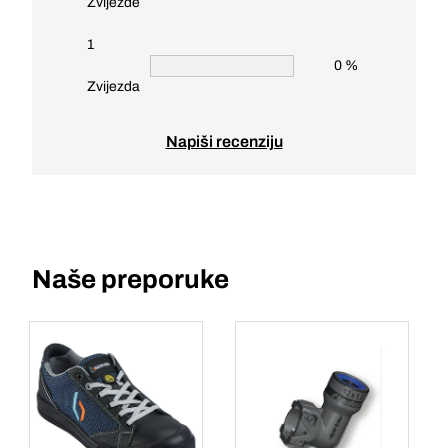
Zvijezde
1
0 %
Zvijezda
Napiši recenziju
Naše preporuke