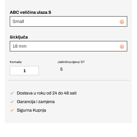
ABC veličina ulaza S
Small
šir.ključa
18 mm
Komada
Jedinična cijena / ST
5
Dostava u roku od 24 do 48 sati
Garancija i zamjena
Sigurna Kupnja