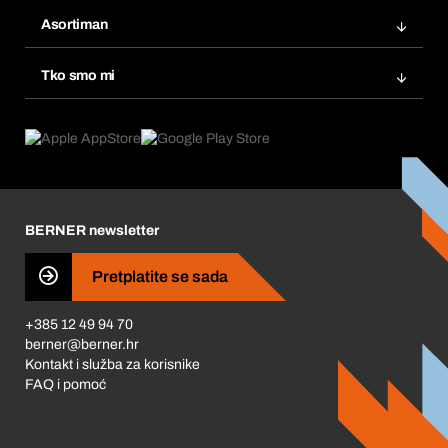
Bera Modul
Popisi želja
Asortiman
eProcurement
Ponovno naručivanje
Inovacije proizvoda
Tražitelji proizvoda
Tko smo mi
Pretplate
Područja primjene
Što nudimo
Povrati & Reklamacije
Product Compliance
Što nas pokreće
Korporativna društvena odgovornost
Karijera
BERNER newsletter
Business Conduct
Pretplatite se sada
+385 12 49 94 70
berner@berner.hr
Kontakt i služba za korisnike
FAQ i pomoć