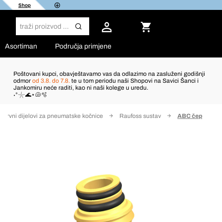
Shop
Asortiman
Područja primjene
Poštovani kupci, obavještavamo vas da odlazimo na zasluženi godišnji
odmor
od 3.8. do 7.8.
te u tom periodu naši Shopovi na Savici Šanci i
Jankomiru neće raditi, kao ni naši kolege u uredu.
˖°𓇼🌊⋆🐚🫧
zervni dijelovi za pneumatske kočnice
Raufoss sustav
ABC čep