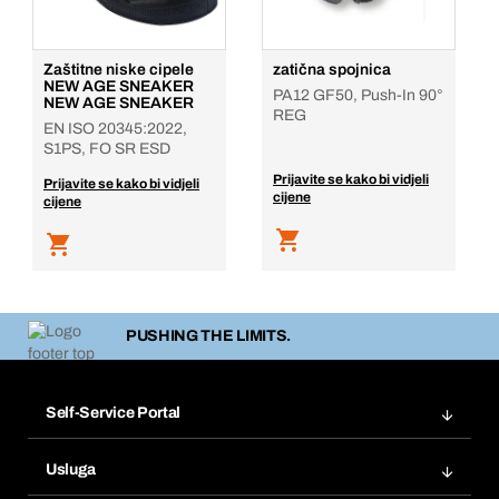
Zaštitne niske cipele
zatična spojnica
NEW AGE SNEAKER
PA12 GF50, Push-In 90°
NEW AGE SNEAKER
REG
EN ISO 20345:2022,
S1PS, FO SR ESD
Prijavite se kako bi vidjeli
Prijavite se kako bi vidjeli
cijene
cijene
PUSHING THE LIMITS.
Self-Service Portal
Narudžbe
Usluga
Fakture