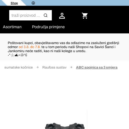
Shop
Asortiman
Područja primjene
Poštovani kupci, obavještavamo vas da odlazimo na zasluženi godišnji
odmor
od 3.8. do 7.8.
te u tom periodu naši Shopovi na Savici Šanci i
Jankomiru neće raditi, kao ni naši kolege u uredu.
˖°𓇼🌊⋆🐚🫧
a pneumatske kočnice
Raufoss sustav
ABC spojnica sa 3 smjera