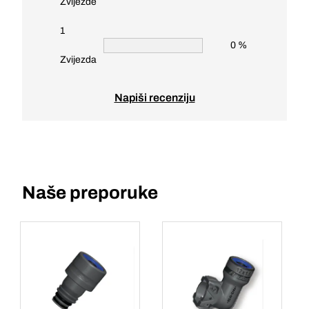
Zvijezde
1
0 %
Zvijezda
Napiši recenziju
Naše preporuke