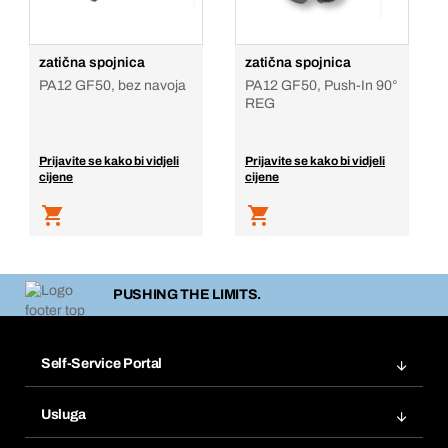
zatična spojnica
zatična spojnica
PA12 GF50, bez navoja
PA12 GF50, Push-In 90°
REG
Prijavite se kako bi vidjeli
Prijavite se kako bi vidjeli
cijene
cijene
PUSHING THE LIMITS.
Self-Service Portal
Narudžbe
Usluga
Fakture
Bera Modul