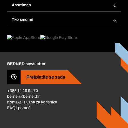
Popisi želja
Asortiman
eProcurement
Ponovno naručivanje
Inovacije proizvoda
Tražitelji proizvoda
Tko smo mi
Pretplate
Područja primjene
Što nudimo
Povrati & Reklamacije
Product Compliance
Što nas pokreće
Korporativna društvena odgovornost
Karijera
BERNER newsletter
Business Conduct
Pretplatite se sada
+385 12 49 94 70
berner@berner.hr
Kontakt i služba za korisnike
FAQ i pomoć