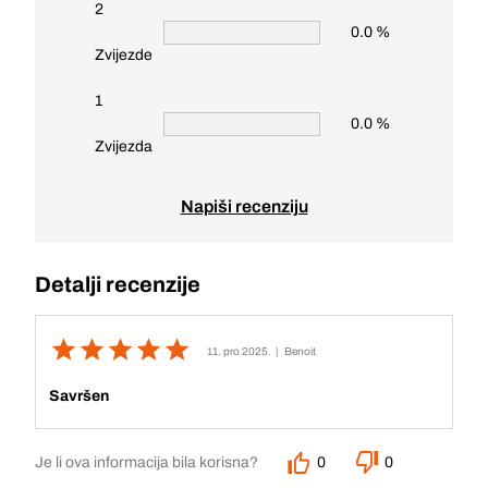
2
0.0 %
Zvijezde
1
0.0 %
Zvijezda
Napiši recenziju
Detalji recenzije
11. pro 2025.
| Benoit
Savršen
Je li ova informacija bila korisna?
0
0