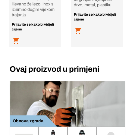
lijevano željezo, inox s
drvo, metal, plastiku
iznimno dugim vijekom
Prijavite se kako bi vidjeli
trajanja
cijene
Prijavite se kako bi vidjeli
cijene
Ovaj proizvod u primjeni
Obnova zgrada