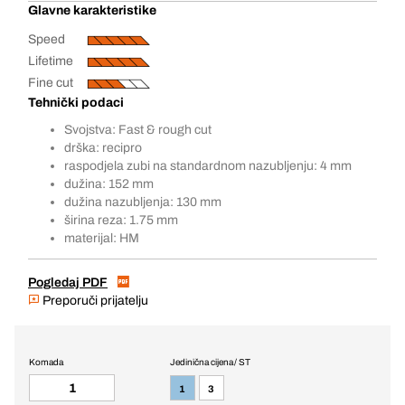
Glavne karakteristike
Speed
Lifetime
Fine cut
Tehnički podaci
Svojstva: Fast & rough cut
drška: recipro
raspodjela zubi na standardnom nazubljenju: 4 mm
dužina: 152 mm
dužina nazubljenja: 130 mm
širina reza: 1.75 mm
materijal: HM
Pogledaj PDF
Preporuči prijatelju
Komada
Jedinična cijena / ST
1
3