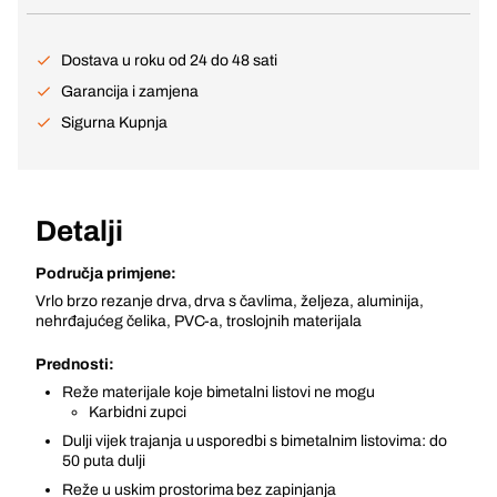
Dostava u roku od 24 do 48 sati
Garancija i zamjena
Sigurna Kupnja
Detalji
Područja primjene:
Vrlo brzo rezanje drva, drva s čavlima, željeza, aluminija,
nehrđajućeg čelika, PVC-a, troslojnih materijala
Prednosti:
Reže materijale koje bimetalni listovi ne mogu
Karbidni zupci
Dulji vijek trajanja u usporedbi s bimetalnim listovima: do
50 puta dulji
Reže u uskim prostorima bez zapinjanja