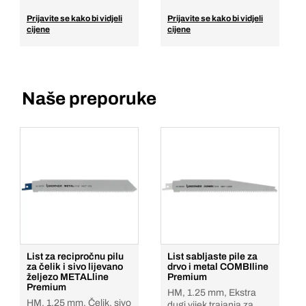
Prijavite se kako bi vidjeli
Prijavite se kako bi vidjeli
cijene
cijene
Naše preporuke
List za recipročnu pilu
List sabljaste pile za
za čelik i sivo lijevano
drvo i metal COMBIline
željezo METALline
Premium
Premium
HM, 1.25 mm, Ekstra
HM, 1.25 mm, Čelik, sivo
dugi vijek trajanja za