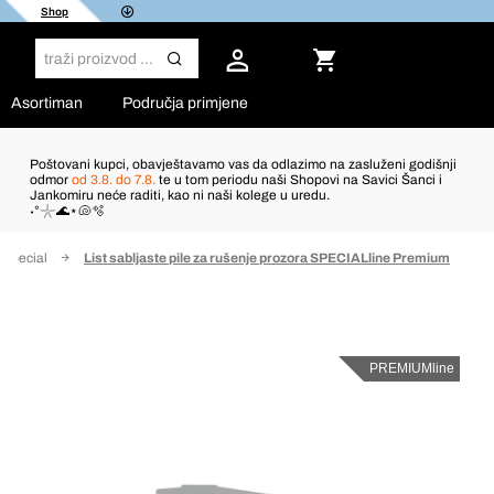
Shop
Asortiman
Područja primjene
Poštovani kupci, obavještavamo vas da odlazimo na zasluženi godišnji
odmor
od 3.8. do 7.8.
te u tom periodu naši Shopovi na Savici Šanci i
Jankomiru neće raditi, kao ni naši kolege u uredu.
˖°𓇼🌊⋆🐚🫧
e Special
List sabljaste pile za rušenje prozora SPECIALline Premium
PREMIUMline