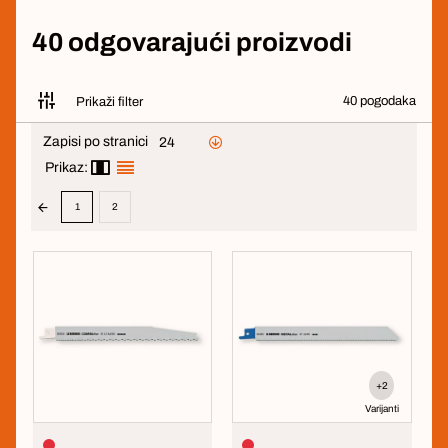
40 odgovarajući proizvodi
40 pogodaka
Prikaži filter
Zapisi po stranici
24
Prikaz:
1
2
+2
Varijanti