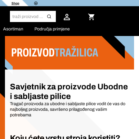
Shop
Asortiman
Područja primjene
PROIZVOD
TRAŽILICA
Filter
Savjetnik za proizvode Ubodne
i sabljaste pilice
Tragač proizvoda za ubodne i sabljaste pilice vodit će vas do
najboljeg proizvoda, savršeno prilagođenog vašim
potrebama
Koju ćete vrstu stroja koristiti?