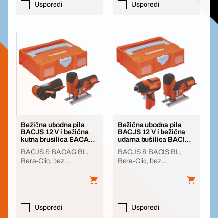
Usporedi
Usporedi
Bežična ubodna pila
Bežična ubodna pila
BACJS 12 V i bežična
BACJS 12 V i bežična
kutna brusilica BACAG
udarna bušilica BACIS
BL 12 V
BL 12 V 12 V
BACJS & BACAG BL,
BACJS & BACIS BL,
Bera-Clic, bez
Bera-Clic, bez
baterije/punjača
baterije/punjača
Usporedi
Usporedi