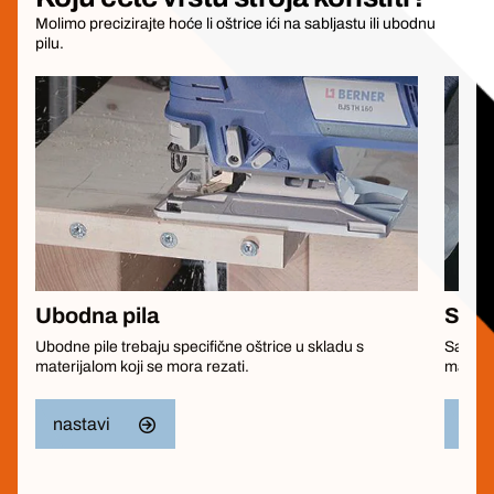
Molimo precizirajte hoće li oštrice ići na sabljastu ili ubodnu
pilu.
Ubodna pila
Sabl
Ubodne pile trebaju specifične oštrice u skladu s
Sabljas
materijalom koji se mora rezati.
materij
nastavi
nas