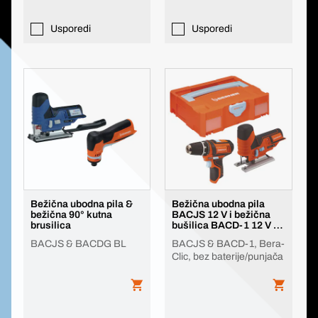
Usporedi
Usporedi
Bežična ubodna pila &
Bežična ubodna pila
bežična 90° kutna
BACJS 12 V i bežična
brusilica
bušilica BACD-1 12 V 12
V
BACJS & BACDG BL
BACJS & BACD-1, Bera-
Clic, bez baterije/punjača