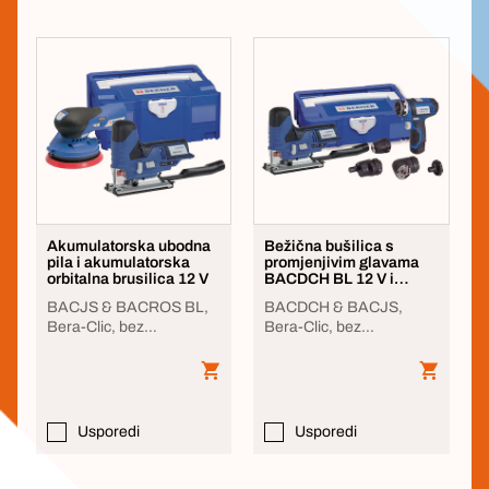
Akumulatorska ubodna
Bežična bušilica s
pila i akumulatorska
promjenjivim glavama
orbitalna brusilica 12 V
BACDCH BL 12 V i
bežična ubodna pila
BACJS & BACROS BL,
BACDCH & BACJS,
BAC
Bera-Clic, bez
Bera-Clic, bez
baterije/punjača
baterije/punjača
Usporedi
Usporedi