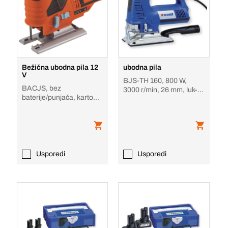
Bežična ubodna pila 12
ubodna pila
V
BJS-TH 160, 800 W,
BACJS, bez
3000 r/min, 26 mm, luk-
baterije/punjača, karton,
jednoručni
bez baterije i punjača
Usporedi
Usporedi