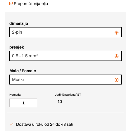
Preporuči prijatelju
dimenzija
2-pin
presjek
0.5 - 1.5 mm²
Male / Female
Muški
Komada
Jedinična cijena / ST
10
Dostava u roku od 24 do 48 sati