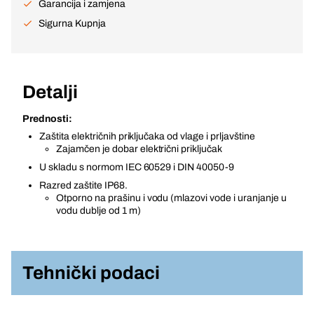
Garancija i zamjena
Sigurna Kupnja
Detalji
Prednosti:
Zaštita električnih priključaka od vlage i prljavštine
Zajamčen je dobar električni priključak
U skladu s normom IEC 60529 i DIN 40050-9
Razred zaštite IP68.
Otporno na prašinu i vodu (mlazovi vode i uranjanje u
vodu dublje od 1 m)
Tehnički podaci