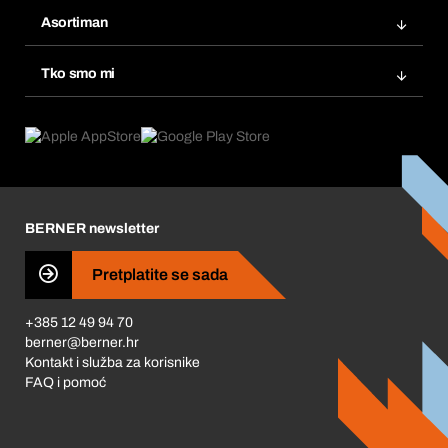
Bera Modul
Popisi želja
Asortiman
eProcurement
Ponovno naručivanje
Inovacije proizvoda
Tražitelji proizvoda
Tko smo mi
Pretplate
Područja primjene
Što nudimo
Povrati & Reklamacije
Product Compliance
Što nas pokreće
Korporativna društvena odgovornost
Karijera
BERNER newsletter
Business Conduct
Pretplatite se sada
+385 12 49 94 70
berner@berner.hr
Kontakt i služba za korisnike
FAQ i pomoć