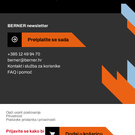
Korporativna društvena odgovornost
Karijera
BERNER newsletter
Business Conduct
Pretplatite se sada
+385 12 49 94 70
berner@berner.hr
Kontakt i služba za korisnike
FAQ i pomoć
Opći uvjeti poslovanja
Privatnost
Postavke pristanka i privatnosti
Upravljanje pritužbama
Impresum
Prijavite se kako bi
Dodaj u košaricu