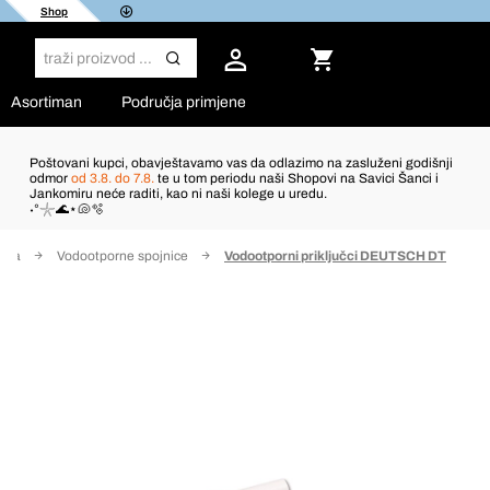
Shop
Asortiman
Područja primjene
Poštovani kupci, obavještavamo vas da odlazimo na zasluženi godišnji
odmor
od 3.8. do 7.8.
te u tom periodu naši Shopovi na Savici Šanci i
Jankomiru neće raditi, kao ni naši kolege u uredu.
˖°𓇼🌊⋆🐚🫧
išta
Vodootporne spojnice
Vodootporni priključci DEUTSCH DT