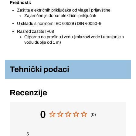
Prednosti:
Zaštita električnih priključaka od vlage i prljavštine
Zajamčen je dobar električni priključak
U skladu s normom IEC 60529 i DIN 40050-9
Razred zaštite IP68
Otporno na prašinu i vodu (mlazovi vode i uranjanje u
vodu dublje od 1 m)
Tehnički podaci
Recenzije
0
(0)
5