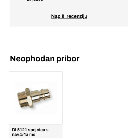
Napiši recenziju
Neophodan pribor
Dl 5121 spojnica s
nav.1/4a ms