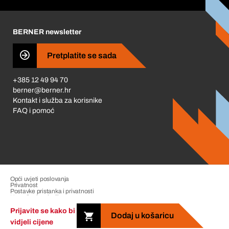
Korporativna društvena odgovornost
Karijera
BERNER newsletter
Business Conduct
Pretplatite se sada
+385 12 49 94 70
berner@berner.hr
Kontakt i služba za korisnike
FAQ i pomoć
Opći uvjeti poslovanja
Privatnost
Postavke pristanka i privatnosti
Upravljanje pritužbama
Impresum
Prijavite se kako bi
Dodaj u košaricu
vidjeli cijene
Copyright &copy; 2026 The Berner Group. All rights reserved.