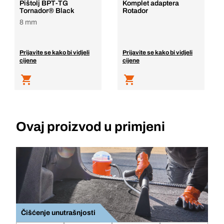
Pištolj BPT-TG
Komplet adaptera
Tornador® Black
Rotador
8 mm
Prijavite se kako bi vidjeli
Prijavite se kako bi vidjeli
cijene
cijene
Ovaj proizvod u primjeni
Čišćenje unutrašnjosti