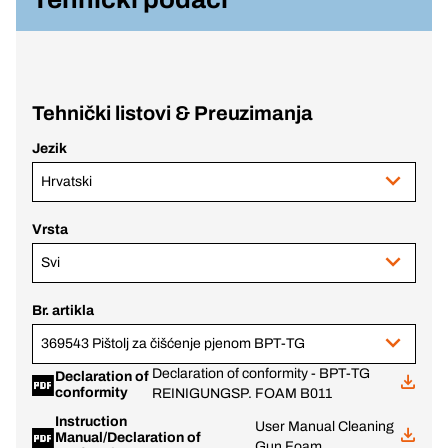
Tehnički listovi & Preuzimanja
Jezik
Hrvatski
Vrsta
Svi
Br. artikla
369543 Pištolj za čišćenje pjenom BPT-TG
Declaration of conformity - BPT-TG
Declaration of
conformity
REINIGUNGSP. FOAM B011
Instruction
User Manual Cleaning
Manual/Declaration of
Gun Foam