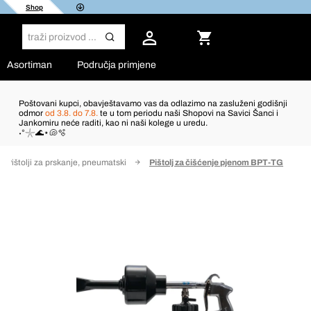
Shop
Asortiman
Područja primjene
Poštovani kupci, obavještavamo vas da odlazimo na zasluženi godišnji
odmor
od 3.8. do 7.8.
te u tom periodu naši Shopovi na Savici Šanci i
Jankomiru neće raditi, kao ni naši kolege u uredu.
˖°𓇼🌊⋆🐚🫧
Pištolji za prskanje, pneumatski
Pištolj za čišćenje pjenom BPT-TG