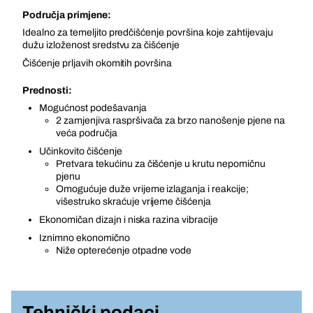
Područja primjene:
Idealno za temeljito predčišćenje površina koje zahtijevaju
dužu izloženost sredstvu za čišćenje
Čišćenje prljavih okomitih površina
Prednosti:
Mogućnost podešavanja
2 zamjenjiva raspršivača za brzo nanošenje pjene na
veća područja
Učinkovito čišćenje
Pretvara tekućinu za čišćenje u krutu nepomičnu
pjenu
Omogućuje duže vrijeme izlaganja i reakcije;
višestruko skraćuje vrijeme čišćenja
Ekonomičan dizajn i niska razina vibracije
Iznimno ekonomično
Niže opterećenje otpadne vode
Tehnički podaci